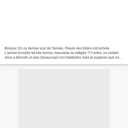
Bonjour. En ce dernier jour de l'année, l'heure des bilans est arrivée.
L'année écoulée fut elle bonne, mauvaise ou mitigée ?! Certes, un certain
virus a dérouté un peu (beaucoup) nos habitudes mais je suppose que nous
avons tous, plus ou moins, pris...