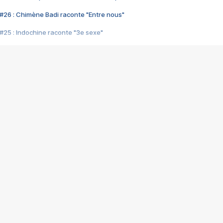
#26 : Chimène Badi raconte "Entre nous"
#25 : Indochine raconte "3e sexe"
#24 : Zaho raconte "C'est chelou"
#23 : Patrick Bruel raconte "Au café des délices"
#22 : Kyo raconte "Le chemin"
#21 : Nolwenn Leroy raconte "Cassé"
#20 : Patrick Hernandez raconte "Born to be alive"
#19 : Lorie raconte "Près de moi"
#18 : Michael Jones raconte "A nos actes manqués" (avec Jean-Jacque
#17 : Khaled raconte "Aïcha"
#16 : Corneille raconte "Parce qu'on vient de loin"
#15 : Indochine raconte "L'aventurier"