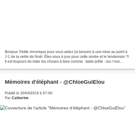
Bonjour. Petite chronique pour vous aidez (si besoin) à une mise au point à
J-1 de la veille de Noël. Êtes vous à jour pour cette soirée et le lendemain ?!
Il est toujours de lister les choses à faire comme : table prête : oui / non
cadeaux achetés et...
Mémoires d'éléphant - @ChloeGuiElou
Publié le 20/04/2019 à 07:00
Par
Catherine