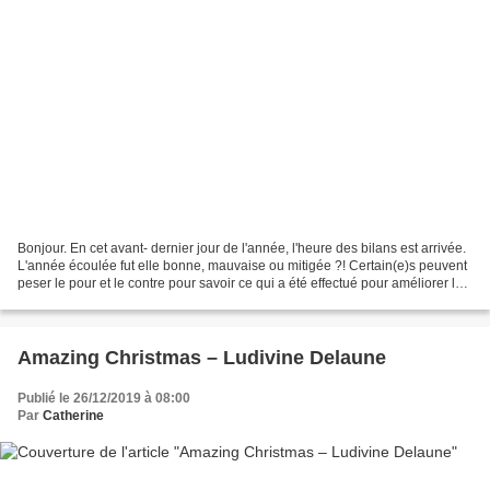
Bonjour. En cet avant- dernier jour de l'année, l'heure des bilans est arrivée.
L'année écoulée fut elle bonne, mauvaise ou mitigée ?! Certain(e)s peuvent
peser le pour et le contre pour savoir ce qui a été effectué pour améliorer les
actions passées....
Amazing Christmas – Ludivine Delaune
Publié le 26/12/2019 à 08:00
Par
Catherine