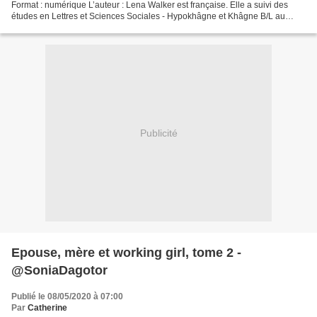
Format : numérique L’auteur : Lena Walker est française. Elle a suivi des
études en Lettres et Sciences Sociales - Hypokhâgne et Khâgne B/L au
lycée Thiers à Marseille. Diplômée d'une...
Publicité
Epouse, mère et working girl, tome 2 -
@SoniaDagotor
Publié le 08/05/2020 à 07:00
Par
Catherine