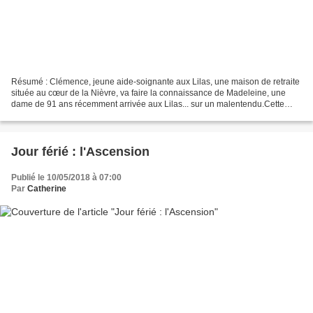
Résumé : Clémence, jeune aide-soignante aux Lilas, une maison de retraite
située au cœur de la Nièvre, va faire la connaissance de Madeleine, une
dame de 91 ans récemment arrivée aux Lilas... sur un malentendu.Cette
dernière a eu bien des malheurs dans...
Jour férié : l'Ascension
Publié le 10/05/2018 à 07:00
Par
Catherine