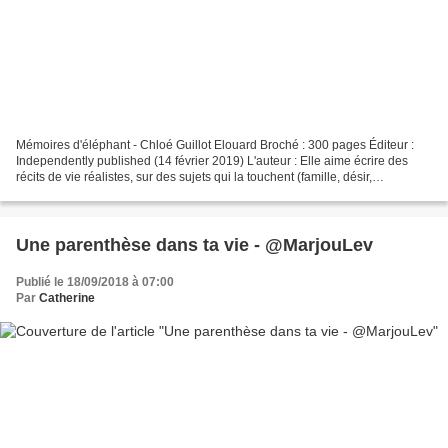
Mémoires d'éléphant - Chloé Guillot Elouard Broché : 300 pages Éditeur :
Independently published (14 février 2019) L'auteur : Elle aime écrire des
récits de vie réalistes, sur des sujets qui la touchent (famille, désir,
harcèlement...). Elle s'inspire...
Une parenthèse dans ta vie - @MarjouLev
Publié le 18/09/2018 à 07:00
Par
Catherine