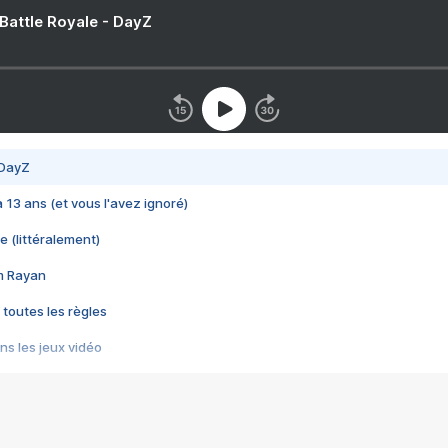
 Battle Royale - DayZ
 DayZ
 a 13 ans (et vous l'avez ignoré)
e (littéralement)
im Rayan
 toutes les règles
s les jeux vidéo
us choquant de Rockstar ? - Le scandale BULLY
e plus moche de Steam