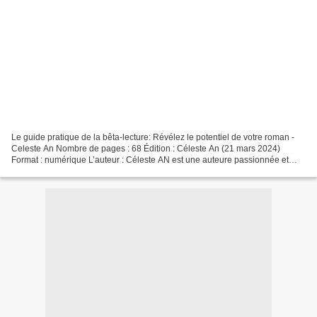
Le guide pratique de la bêta-lecture: Révélez le potentiel de votre roman -
Celeste An Nombre de pages : 68 Édition : Céleste An (21 mars 2024)
Format : numérique L’auteur : Céleste AN est une auteure passionnée et
créative. Son univers littéraire est...