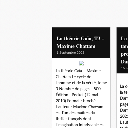
planete
La théorie Gaïa, T3 –
La 
Maxime Chattam
tom
pr
1 Septembre 2023
Da
16 F
La théorie Gaïa – Maxime
Chattam Le cycle de
l'homme et de la vérité, tome
La d
3 Nombre de pages : 500
la t
Édition : Pocket (12 mai
Dar
2010) Format : broché
page
L’auteur : Maxime Chattam
Dar
est l’un des maîtres du
2021
thriller français dont
L’au
l’imagination intarissable est