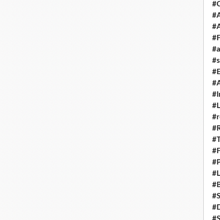
#
#A
#
#F
#a
#s
#
#A
#I
#L
#r
#
#T
#
#P
#L
#B
#
#D
#S