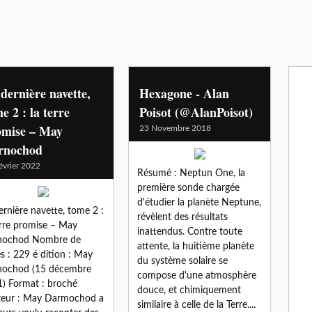
dernière navette,
Hexagone - Alan
e 2 : la terre
Poisot (@AlanPoisot)
omise – May
23 Novembre 2018
rnochod
évrier 2022
Résumé : Neptun One, la
première sonde chargée
d'étudier la planète Neptune,
ernière navette, tome 2 :
révèlent des résultats
erre promise – May
inattendus. Contre toute
nochod Nombre de
attente, la huitième planète
s : 229 é dition : May
du système solaire se
nochod (15 décembre
compose d'une atmosphère
) Format : broché
douce, et chimiquement
teur : May Darmochod a
similaire à celle de la Terre....