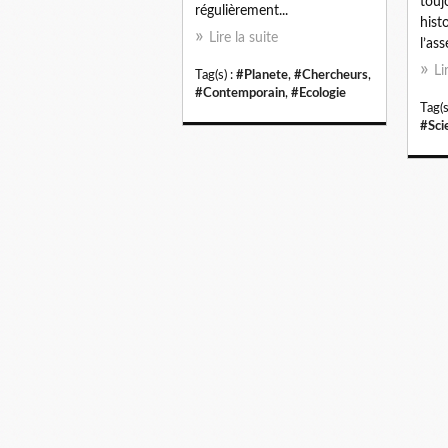
touj
régulièrement...
histo
Lire la suite
l’as
Li
Tag(s) :
#Planete
,
#Chercheurs
,
#Contemporain
,
#Ecologie
Tag(s
#Sci