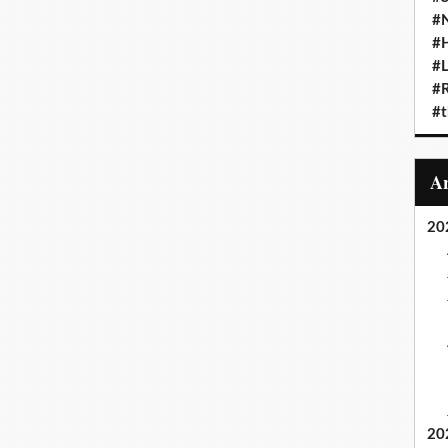
#N
#
#L
#
#t
20
20