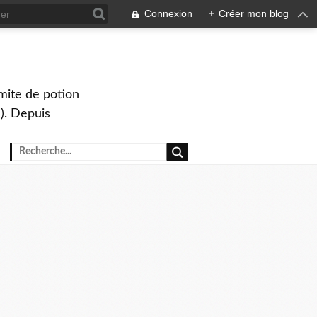
Connexion
+
Créer mon blog
mite de potion
). Depuis