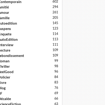
602
Contemporain
294
mitié
261
Amour
205
amille
145
utoedition
123
uspens
114
Enquete
113
utoEdition
111
nterview
109
ecture
109
ebondissement
99
Roman
98
hriller
96
FeelGood
84
olicier
83
ivre
76
log
69
SF
66
écalée
63
cienceFiction