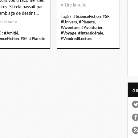
ours voulu raconter des
Lire la suite
ires. Si cela passait par
semblage de dessins,...
Tag(s) :
#ScienceFiction
,
#SF
,
re la suite
#Univers
,
#Planète
,
#Aventure
,
#Aventurier
,
) :
#Amitié
,
#Voyage
,
#Intersidérale
,
enceFiction
,
#SF
,
#Planete
#VendrediLecture
S