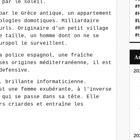
 par le soleil.
#N
par le Grèce antique, un appartement
#
ologies domotiques. Milliardaire
#L
#
urls. Originaire d'un petit village
#t
e taille, un homme dont on ne se
uropol le surveillent.
a police espagnol, une fraîche
ses origines méditerranéenne, il est
defensive.
20
, brillante informaticienne.
st une femme exubérante, à l'inverse
 qui se passe dans sa tête. Elle
rs criardes et entraîne les
20