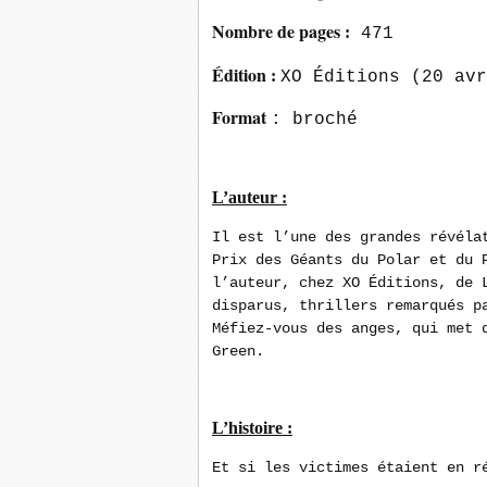
Nombre de pages
:
471
Édition
:
XO Éditions
(20 avr
Format
: broché
L’auteur :
Il est l’une des grandes révéla
Prix des Géants du Polar et du 
l’auteur, chez XO Éditions, de
disparus
, thrillers remarqués p
Méfiez-vous des anges
, qui met 
Green.
L’histoire :
Et si les victimes étaient en r