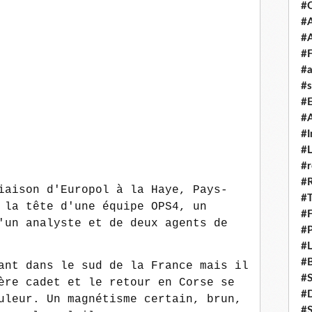
#
#A
#
#F
#a
#s
#
#A
#I
#L
#r
#
iaison d'Europol à la Haye, Pays-
#T
 la tête d'une équipe OPS4, un
#
'un analyste et de deux agents de
#P
#L
#B
ant dans le sud de la France mais il
#
ère cadet et le retour en Corse se
#D
uleur. Un magnétisme certain, brun,
#S