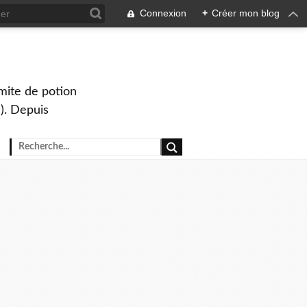
Connexion
+
Créer mon blog
mite de potion
). Depuis