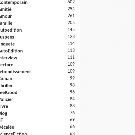
602
Contemporain
294
mitié
261
Amour
205
amille
145
utoedition
123
uspens
114
Enquete
113
utoEdition
111
nterview
109
ecture
109
ebondissement
99
Roman
98
hriller
96
FeelGood
84
olicier
83
ivre
76
log
69
SF
66
écalée
63
cienceFiction