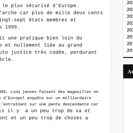
20
 le plus sécurisé d'Europe.
20
'arche car plus de mille deux cents
20
ingt-sept états membres et
20
s 1999.
20
20
it une pratique bien loin du
20
e et nullement liée au grand
20
uto justice très codée, perdurant
ècle.
993, cinq jeunes faisant des magouilles en
e d'Europol enquête sur un milliardaire
l’entraînant sur une pente descendante car
s il y a un peu trop de va et
ent et un peu trop de choses a