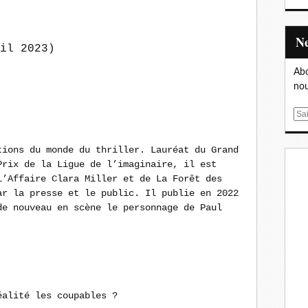
il 2023)
Abo
nou
E
m
a
tions du monde du thriller. Lauréat du Grand
i
Prix de la Ligue de l’imaginaire, il est
l
L’Affaire Clara Miller
et de
La Forêt des
ar la presse et le public. Il publie en 2022
de nouveau en scène le personnage de Paul
éalité les coupables ?