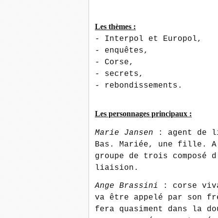
Les thèmes :
- Interpol et Europol,
- enquêtes,
- Corse,
- secrets,
- rebondissements
.
Les personnages principaux :
Marie Jansen
: agent de l
Bas. Mariée, une fille. A
groupe de trois composé d
liaision.
Ange Brassini
: corse viv
va être appelé par son fr
fera quasiment dans la do