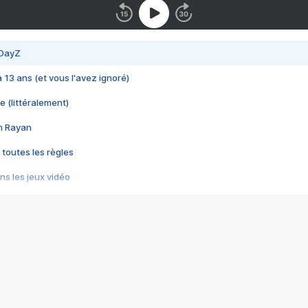
 DayZ
 a 13 ans (et vous l'avez ignoré)
e (littéralement)
im Rayan
 toutes les règles
s les jeux vidéo
us choquant de Rockstar ? - Le scandale BULLY
e plus moche de Steam
du RÊVE tourne au CAUCHEMAR
pendant 8 heures
it… à tort