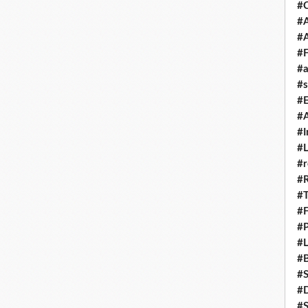
#
#A
#
#F
#a
#s
#
#A
#I
#L
#r
#
#T
#
#P
#L
#B
#
#D
#S