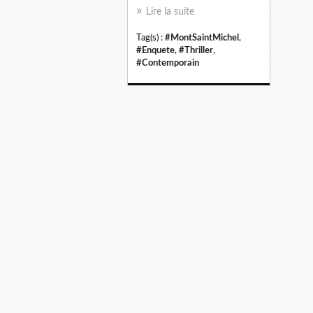
Lire la suite
Tag(s) :
#MontSaintMichel
,
#Enquete
,
#Thriller
,
#Contemporain