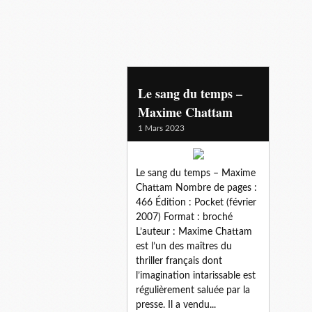
montsaintmichel
Le sang du temps –
Maxime Chattam
1 Mars 2023
Le sang du temps – Maxime
Chattam Nombre de pages :
466 Édition : Pocket (février
2007) Format : broché
L’auteur : Maxime Chattam
est l’un des maîtres du
thriller français dont
l’imagination intarissable est
régulièrement saluée par la
presse. Il a vendu...