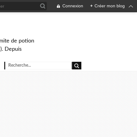
Connexion
+
Créer mon blog
mite de potion
). Depuis