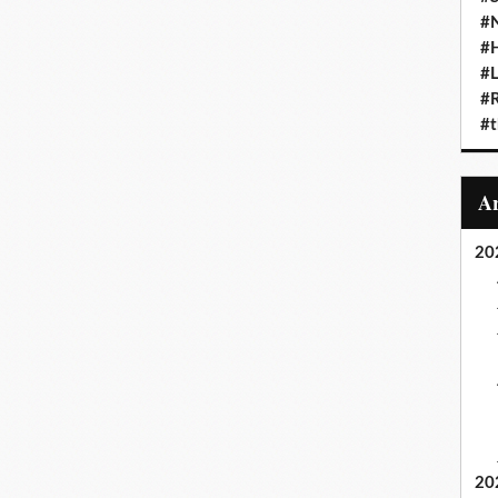
#N
#
#L
#
#t
20
20