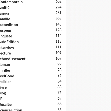
602
Contemporain
294
mitié
261
Amour
205
amille
145
utoedition
123
uspens
114
Enquete
113
utoEdition
111
nterview
109
ecture
109
ebondissement
99
Roman
98
hriller
96
FeelGood
84
olicier
83
ivre
76
log
69
SF
66
écalée
63
cienceFiction