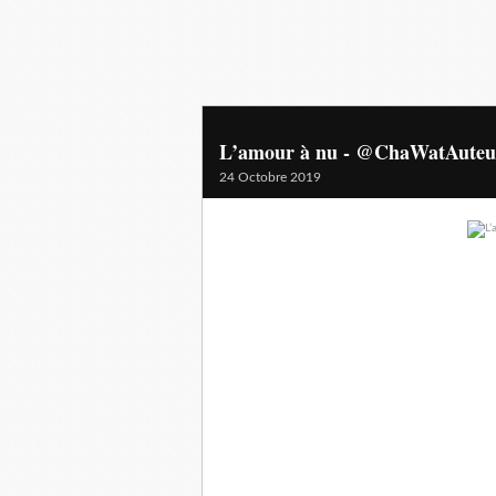
L’amour à nu - @ChaWatAuteu
24 Octobre 2019