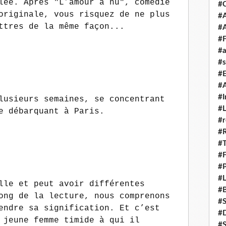
lée. Après "L’amour à nu", comédie
#
originale, vous risquez de ne plus
#A
ttres de la même façon...
#
#F
#a
#s
#
#A
#I
lusieurs semaines, se concentrant
#L
e débarquant à Paris.
#r
#
#T
#
#P
#L
lle et peut avoir différentes
#B
ong de la lecture, nous comprenons
#
endre sa signification. Et c’est
#D
 jeune femme timide à qui il
#S