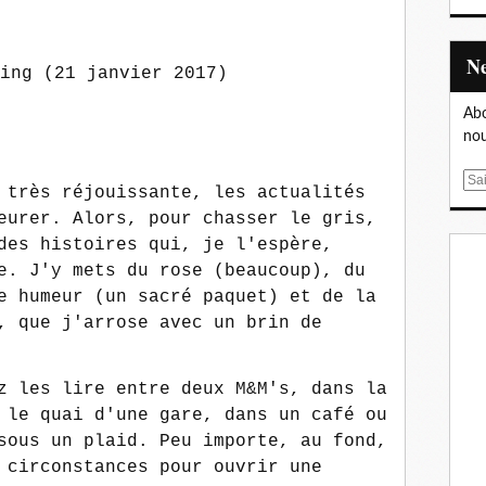
ing (21 janvier 2017)
Abo
nou
E
 très réjouissante, les actualités
m
eurer. Alors, pour chasser le gris,
a
des histoires qui, je l'espère,
i
e. J'y mets du rose (beaucoup), du
l
e humeur (un sacré paquet) et de la
, que j'arrose avec un brin de
z les lire entre deux M&M's, dans la
 le quai d'une gare, dans un café ou
sous un plaid. Peu importe, au fond,
 circonstances pour ouvrir une