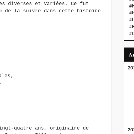
es diverses et variées. Ce fut
#N
» de la suivre dans cette histoire.
#
#L
#
#t
20
bles,
s.
ingt-quatre ans, originaire de
20