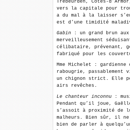
Trébeurden, Côtes-d’Armor
vers la capitale pour tro
a du mal à la laisser s’e
est d’une timidité maladi
Gabin
: un grand brun aux
merveilleusement séduisan
célibataire, prévenant, g
fabriqué pour les couvert
Mme Michelet : gardienne 
rabougrie, passablement v
un chignon strict. Elle p
airs revêches.
Le chanteur inconnu
: musi
Pendant qu’il joue, Gaëll
s’assoit à proximité de l
malheurs. Bien sûr, il ne
bien de parler à quelqu’u