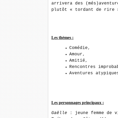
arrivera des (més)aventur
plutôt « tordant de rire 
Les thèmes :
Comédie,
Amour,
Amitié,
Rencontres improba
Aventures atypique
Les personnages principaux :
Gaëlle
: jeune femme de v