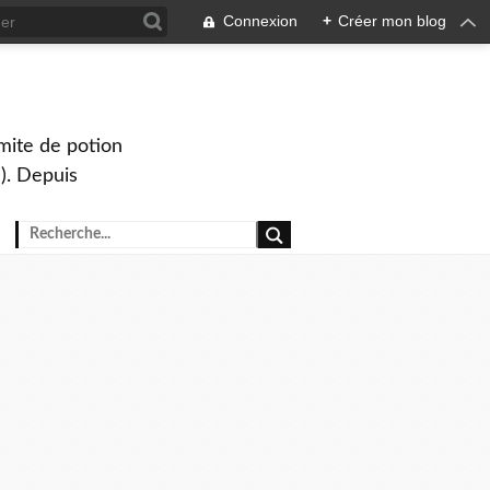
Connexion
+
Créer mon blog
mite de potion
). Depuis