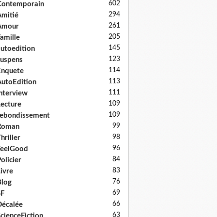
602
Contemporain
294
mitié
261
Amour
205
amille
145
utoedition
123
uspens
114
Enquete
113
utoEdition
111
nterview
109
ecture
109
ebondissement
99
Roman
98
hriller
96
FeelGood
84
olicier
83
ivre
76
log
69
SF
66
écalée
63
cienceFiction