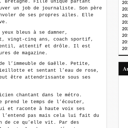
, Bretagne. Fille unique partant
20
uver un job de journaliste. Son père
20
nvoler de ses propres ailes. Elle
20
ve.
20
20
 yeux bleus à se damner,
20
t, vingt-cinq ans, coach sportif,
20
entil, attentif et drôle. Il est
20
ures de magazine.
de l’immeuble de Gaëlle. Petite,
ieillotte et sentant l’eau de rose,
eut être attendrissante sous ses
cien chantant dans le métro.
e prend le temps de l’écouter,
ui et raconte à haute voix ses
 l’entend pas mais cela lui fait du
n de ce qu’elle vit. Par des