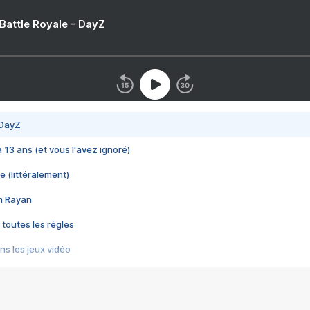
 Battle Royale - DayZ
 DayZ
 a 13 ans (et vous l'avez ignoré)
e (littéralement)
im Rayan
 toutes les règles
s les jeux vidéo
us choquant de Rockstar ? - Le scandale BULLY
e plus moche de Steam