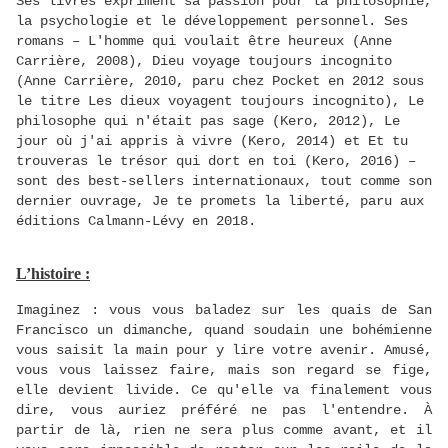
Ses livres expriment sa passion pour la philosophie,
la psychologie et le développement personnel. Ses
romans –
L'homme qui voulait être heureux
(Anne
Carrière, 2008),
Dieu voyage toujours incognito
(Anne Carrière, 2010, paru chez Pocket en 2012 sous
le titre
Les dieux voyagent toujours incognito
),
Le
philosophe qui n'était pas sage
(Kero, 2012),
Le
jour où j'ai appris à vivre
(Kero, 2014) et
Et tu
trouveras le trésor qui dort en toi
(Kero, 2016) –
sont des best-sellers internationaux, tout comme son
dernier ouvrage,
Je te promets la liberté
, paru aux
éditions Calmann-Lévy en 2018.
L’histoire :
Imaginez : vous vous baladez sur les quais de San
Francisco un dimanche, quand soudain une bohémienne
vous saisit la main pour y lire votre avenir. Amusé,
vous vous laissez faire, mais son regard se fige,
elle devient livide. Ce qu'elle va finalement vous
dire, vous auriez préféré ne pas l'entendre. À
partir de là, rien ne sera plus comme avant, et il