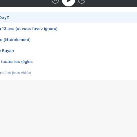
 DayZ
 a 13 ans (et vous l'avez ignoré)
e (littéralement)
im Rayan
 toutes les règles
s les jeux vidéo
us choquant de Rockstar ? - Le scandale BULLY
e plus moche de Steam
du RÊVE tourne au CAUCHEMAR
pendant 8 heures
it… à tort