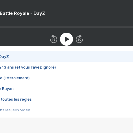
 Battle Royale - DayZ
 DayZ
 a 13 ans (et vous l'avez ignoré)
e (littéralement)
im Rayan
 toutes les règles
s les jeux vidéo
us choquant de Rockstar ? - Le scandale BULLY
e plus moche de Steam