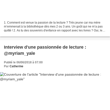
1. Comment est venue la passion de la lecture ? Très jeune car ma mère
m’emmenait à la bibliothèque dès mes 2 ou 3 ans. Un goût qui ne m’a pas
quitté ! 2. As tu des souvenirs d'enfance en rapport avec les livres ? Oui, les
visites hebdomadaires à la bibliothèque...
Interview d'une passionnée de lecture :
@myriam_yale
Publié le 06/06/2018 à 07:00
Par
Catherine