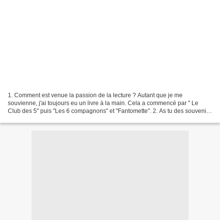
1. Comment est venue la passion de la lecture ? Autant que je me
souvienne, j'ai toujours eu un livre à la main. Cela a commencé par " Le
Club des 5" puis "Les 6 compagnons" et "Fantomette". 2. As tu des souvenirs
d'enfance en rapport avec les livres...