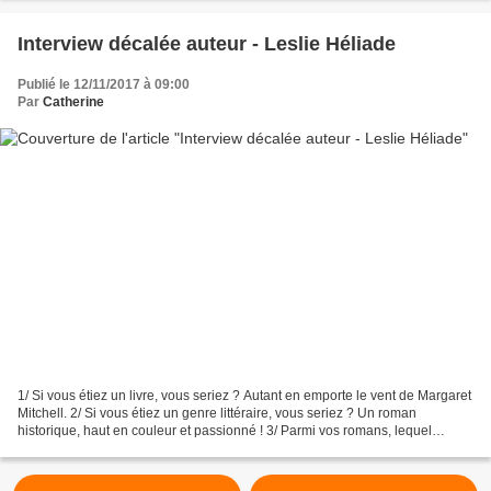
Interview décalée auteur - Leslie Héliade
Publié le 12/11/2017 à 09:00
Par
Catherine
1/ Si vous étiez un livre, vous seriez ? Autant en emporte le vent de Margaret
Mitchell. 2/ Si vous étiez un genre littéraire, vous seriez ? Un roman
historique, haut en couleur et passionné ! 3/ Parmi vos romans, lequel
seriez-vous ? Le Bouton d’Anna...