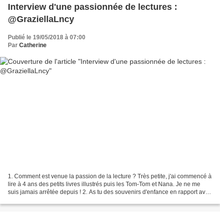
Interview d'une passionnée de lectures :
@GraziellaLncy
Publié le 19/05/2018 à 07:00
Par
Catherine
1. Comment est venue la passion de la lecture ? Très petite, j'ai commencé à
lire à 4 ans des petits livres illustrés puis les Tom-Tom et Nana. Je ne me
suis jamais arrêtée depuis ! 2. As tu des souvenirs d'enfance en rapport avec
les livres ? Je participais...