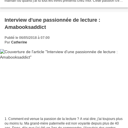
maman ou quand j'ai lu tout les livres présents chez moi. Cette passion s'est
ancrée en moi et c'est...
Interview d'une passionnée de lecture :
Amabooksaddict
Publié le 06/05/2018 à 07:00
Par
Catherine
1. Comment est venue la passion de la lecture ? A vrai dire, j'ai toujours plus
ou moins lu. Ma grand-mère paternelle est non voyante depuis plus de 40
ans. Donc, dès que j'ai été en âge de comprendre, j'écoutais des contes