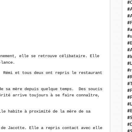
#
#A
#
#F
#a
#s
#
#A
énement, elle se retrouve célibataire. Elle
#I
-lance.
#L
#r
, Rémi et tous deux ont repris le restaurant
#
#T
de sa mère depuis quelque temps. Des soucis
#
érité arrive toujours à se faire connaître,
#P
#L
#B
lle habite à proximité de la mère de sa
#
#D
 de Jacotte. Elle a repris contact avec elle
#S