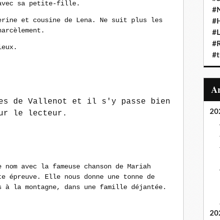
avec sa petite-fille.
#N
erine et cousine de Lena. Ne suit plus les
#
harcèlement.
#L
#
ieux.
#t
es de Vallenot et il s'y passe bien
20
ur le lecteur.
e nom avec la fameuse chanson de Mariah
te épreuve. Elle nous donne une tonne de
s à la montagne, dans une famille déjantée
.
20