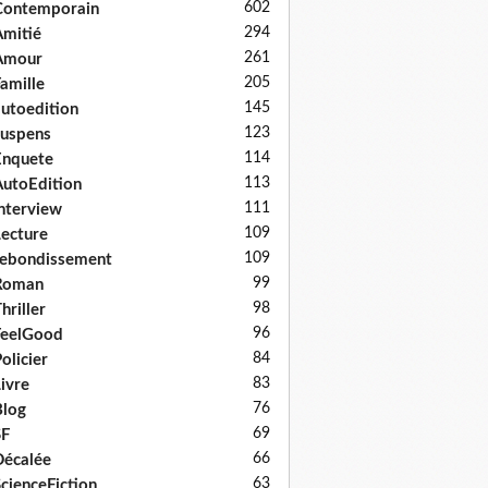
602
Contemporain
294
mitié
261
Amour
205
amille
145
utoedition
123
uspens
114
Enquete
113
utoEdition
111
nterview
109
ecture
109
ebondissement
99
Roman
98
hriller
96
FeelGood
84
olicier
83
ivre
76
log
69
SF
66
écalée
63
cienceFiction