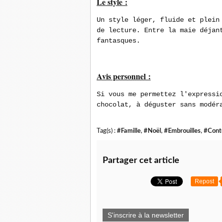
Le style :
Un style léger, fluide et plein
de lecture
. Entre la maie déjan
fantasques.
Avis personnel :
Si vous me permettez l'expressi
chocolat, à déguster sans modér
Tag(s) :
#Famille
,
#Noël
,
#Embrouilles
,
#Cont
Partager cet article
Repost
S'inscrire à la newsletter