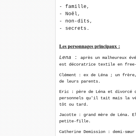
- famille
,
- Noël,
- non-dits,
- secrets
.
Les personnages principaux :
Lena
:
après un malheureux év
est décoratrice textile en free
Clément : ex de Léna ; un frère
de leurs parents.
Eric : père de Léna et divorcé 
personnels qu'il tait mais la v
tôt ou tard.
Jacotte : grand mère de Léna. E
petite-fille.
Catherine Demission : demi-sœur