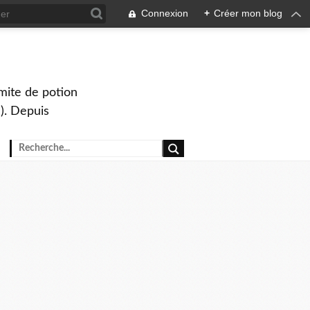
Connexion
+
Créer mon blog
mite de potion
). Depuis