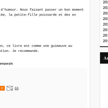
20
20
 d'humour. Nous faisant passer un bon moment
20
tée, la petite-fille poissarde et des ex
20
20
20
20
20
on, ce livre est comme une guimauve au
ation. Je recommande.
emporain
0