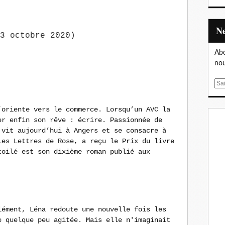
3 octobre 2020)
Abo
nou
E
m
a
’oriente vers le commerce. Lorsqu’un AVC la
i
er enfin son rêve : écrire. Passionnée de
l
 vit aujourd’hui à Angers et se consacre à
Les Lettres de Rose, a reçu le Prix du livre
toilé est son dixième roman publié aux
lément, Léna redoute une nouvelle fois les
e quelque peu agitée. Mais elle n'imaginait