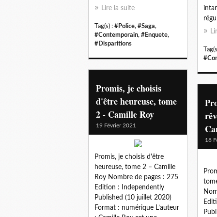
Lire la suite
inta
régu
Tag(s) :
#Police
,
#Saga
,
Li
#Contemporain
,
#Enquete
,
#Disparitions
Tag(s
#Con
Promis, je choisis
d'être heureuse, tome
Pro
2 - Camille Roy
rêv
19 Février 2021
Ca
18 F
Promis, je choisis d'être
heureuse, tome 2 – Camille
Prom
Roy Nombre de pages : 275
tome
Edition : Independently
Nomb
Published (10 juillet 2020)
Edit
Format : numérique L’auteur
Publ