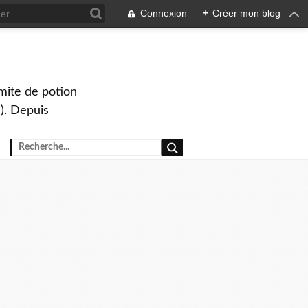
Connexion
+
Créer mon blog
mite de potion
). Depuis