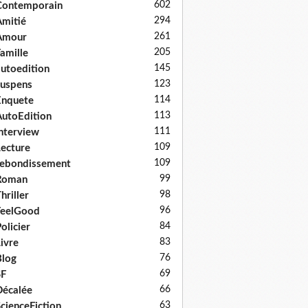
602
Contemporain
294
mitié
261
Amour
205
amille
145
utoedition
123
uspens
114
Enquete
113
utoEdition
111
nterview
109
ecture
109
ebondissement
99
Roman
98
hriller
96
FeelGood
84
olicier
83
ivre
76
log
69
SF
66
écalée
63
cienceFiction