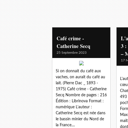
saga
Café crime -
L'
Catherine Secq
3 :
– 
25 Septembre 2023
17 M
Si on donnait du café aux
vaches, on aurait du café au
L'au
lait. (Pierre Dac _ 1893 -
cœur
1975) Café crime - Catherine
Chat
Secq Nombre de pages : 216
493 
Édition : Librinova Format :
poch
numérique L’auteur :
Form
Catherine Secq est née dans
Maxi
le bassin minier du Nord de
maît
la France....
dont