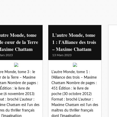
autre Monde, tome
L'autre Monde, tome
 le cœur de la Terre
1 : l'Alliance des trois
Maxime Chattam
– Maxime Chattam
ars 2023
13 Mars 2023
tre Monde, tome 3 : le
L'autre Monde, tome 1 :
 de la Terre – Maxime
l'Alliance des trois – Maxime
tam Nombre de pages :
Chattam Nombre de pages :
Édition : le livre de
451 Édition : le livre de
e (6 novembre 2013)
poche (30 octobre 2012)
at : broché L’auteur :
Format : broché L’auteur :
me Chattam est l'un des
Maxime Chattam est l'un des
res du thriller français
maîtres du thriller français
 l'imagination
dont l'imagination