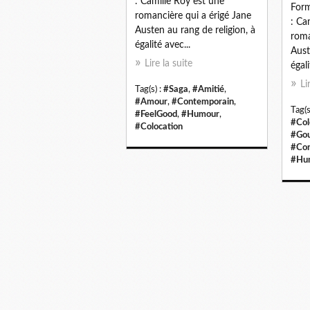
: Camille Roy est une
Form
romancière qui a érigé Jane
: Ca
Austen au rang de religion, à
roma
égalité avec...
Aust
Lire la suite
égal
Li
Tag(s) :
#Saga
,
#Amitié
,
#Amour
,
#Contemporain
,
Tag(s
#FeelGood
,
#Humour
,
#Col
#Colocation
#Gou
#Con
#Hu