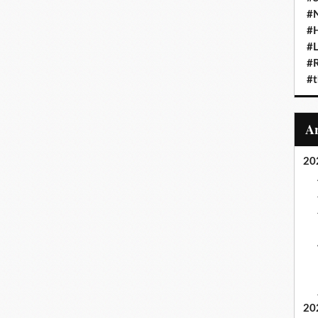
#N
#
#L
#
#t
20
20