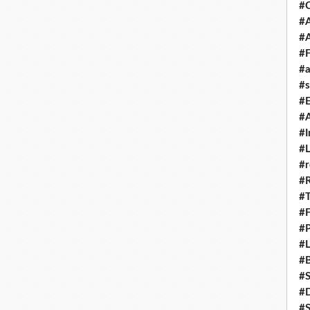
#
#A
#
#F
#a
#s
#
#A
#I
#L
#r
#
#T
#
#P
#L
#B
#
#D
#S