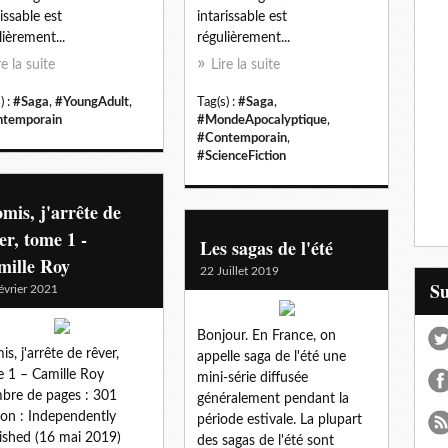
rissable est
intarissable est
lièrement...
régulièrement...
re la suite
Lire la suite
) :
#Saga
,
#YoungAdult
,
Tag(s) :
#Saga
,
temporain
#MondeApocalyptique
,
#Contemporain
,
#ScienceFiction
mis, j'arrête de
er, tome 1 -
Les sagas de l'été
mille Roy
22 Juillet 2019
S
évrier 2021
Bonjour. En France, on
is, j'arrête de rêver,
appelle saga de l'été une
 1 – Camille Roy
mini-série diffusée
re de pages : 301
généralement pendant la
ion : Independently
période estivale. La plupart
ished (16 mai 2019)
des sagas de l'été sont