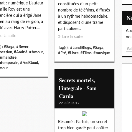
at : numérique L’auteur
constituées d'un petit
mille Roy est une
nombre de téléfilms, diffusés
ncière qui a érigé Jane
à un rythme hebdomadaire,
en au rang de religion, à
et disposent d'une trame
ité avec Harry Potter....
particulière...
Abo
re la suite
Lire la suite
nou
) :
#Saga
,
#Rever
,
Tag(s) :
#LundiBlogs
,
#Saga
,
E
ocation
,
#Amitié
,
#Amour
,
#Eté
,
#Livre
,
#Films
,
#musique
m
rmandise
,
a
temporain
,
#FeelGood
,
i
mour
l
Secrets mortels,
l'integrale - Sam
Carda
22 Juin 2017
Résumé : Parfois, un secret
trop bien gardé peut coûter