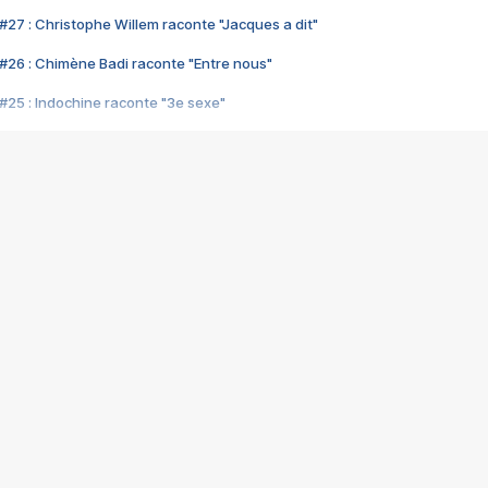
#27 : Christophe Willem raconte "Jacques a dit"
#26 : Chimène Badi raconte "Entre nous"
#25 : Indochine raconte "3e sexe"
#24 : Zaho raconte "C'est chelou"
#23 : Patrick Bruel raconte "Au café des délices"
#22 : Kyo raconte "Le chemin"
#21 : Nolwenn Leroy raconte "Cassé"
#20 : Patrick Hernandez raconte "Born to be alive"
#19 : Lorie raconte "Près de moi"
#18 : Michael Jones raconte "A nos actes manqués" (avec Jean-Jacque
#17 : Khaled raconte "Aïcha"
#16 : Corneille raconte "Parce qu'on vient de loin"