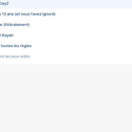
 DayZ
 a 13 ans (et vous l'avez ignoré)
e (littéralement)
im Rayan
 toutes les règles
s les jeux vidéo
us choquant de Rockstar ? - Le scandale BULLY
e plus moche de Steam
du RÊVE tourne au CAUCHEMAR
pendant 8 heures
it… à tort
umiliés par un jeu vidéo
ire - Final Fantasy 8