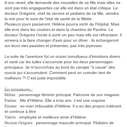
A son réveil, elle demande des nouvelles de sa fille mais elles ne
sont pas très engageantes car elle est dans un état critique. Le
docteur Grégoire, chef de service et pédiatre de sa fille, viendra
la voir pour le suivi de l'état de santé de la fillette.
Plusieurs jours passeront, Hélène pourra sortir de l'hôpital. Mais
elle erre dans les couloirs et dans la chambre de Pauline. Le
docteur Grégoire l'incite à sortir un peu mais elle est réfractaire. Il
arrivera à la faire changer d'avis pour un dîner : ils échangeront
sur leurs vies passées et présentes, pas très joyeuses.
La suite de l'aventure fut un océan tumultueux d'émotions divers
et varié car les tuiles s'accumule pour les deux personnages
principaux. Je m'accrochais au bord du canapé "à cause" des
soucis qui s'accumulent. Comment peut on cumuler tant de
malheurs ?! C'est juste impossible.
Les personnages :
Hélène
: personnage féminin principal. Patronne de son magasin.
Pauline
: fille d'Hélène. Elle a trois ans. c'est une coquine.
Étienne
: ex-mari imbuvable d'Hélène. Il a eu des propos indécent
et continue à être
Valérie
: employée et meilleure amie d'Hélène.
Docteur Grégoire
: personnage masculin principal. Pédiatre de