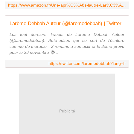
https://www.amazon.fr/Une-apr%C3%A8s-lautre-Lar%C3%A8me-Debbah-ebook/dp/B075KL32KW
Larème Debbah Auteur (@laremedebbah) | Twitter
Les tout derniers Tweets de Larème Debbah Auteur
(@laremedebbah). Auto-éditée qui se sert de l'écriture
comme de thérapie - 2 romans à son actif et le 3ème prévu
pour le 29 novembre 📚...
https://twitter.com/laremedebbah?lang=fr
Publicité