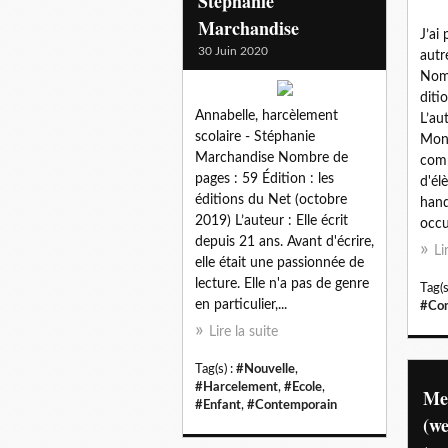
Stéphanie
Marchandise
J’ai
30 Juin 2020
autr
Nomb
diti
Annabelle, harcèlement
L’aut
scolaire - Stéphanie
Mont
Marchandise Nombre de
com
pages : 59 Édition : les
d'él
éditions du Net (octobre
hand
2019) L’auteur : Elle écrit
occu
depuis 21 ans. Avant d'écrire,
Li
elle était une passionnée de
lecture. Elle n'a pas de genre
Tag(s
en particulier,...
#Con
Lire la suite
Tag(s) :
#Nouvelle
,
#Harcelement
,
#Ecole
,
Meu
#Enfant
,
#Contemporain
(we