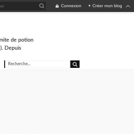
Connexion
+
Créer mon blog
mite de potion
). Depuis