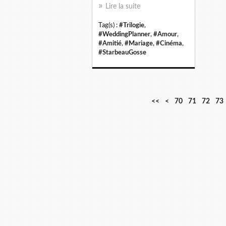
Lire la suite
Tag(s) :
#Trilogie
,
#WeddingPlanner
,
#Amour
,
#Amitié
,
#Mariage
,
#Cinéma
,
#StarbeauGosse
1
2
3
4
5
6
<<
<
70
71
72
73
0
0
0
0
0
0