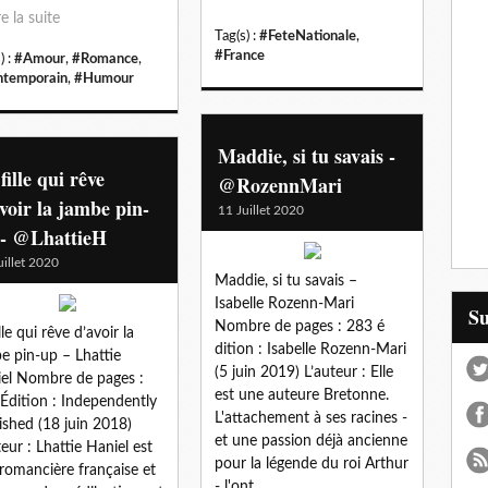
re la suite
Tag(s) :
#FeteNationale
,
#France
) :
#Amour
,
#Romance
,
temporain
,
#Humour
Maddie, si tu savais -
fille qui rêve
@RozennMari
voir la jambe pin-
11 Juillet 2020
 - @LhattieH
uillet 2020
Maddie, si tu savais –
Isabelle Rozenn-Mari
S
Nombre de pages : 283 é
lle qui rêve d’avoir la
dition : Isabelle Rozenn-Mari
e pin-up – Lhattie
(5 juin 2019) L’auteur : Elle
el Nombre de pages :
est une auteure Bretonne.
Édition : Independently
L'attachement à ses racines -
ished (18 juin 2018)
et une passion déjà ancienne
teur : Lhattie Haniel est
pour la légende du roi Arthur
romancière française et
- l'ont...