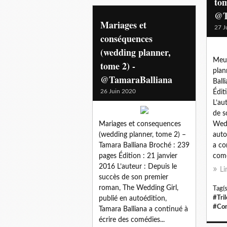
tom
@T
Mariages et
27 J
conséquences
(wedding planner,
Meur
tome 2) -
plan
@TamaraBalliana
Ball
26 Juin 2020
Édit
L’au
de s
Mariages et consequences
Wedd
(wedding planner, tome 2) –
auto
Tamara Balliana Broché : 239
a co
pages Édition : 21 janvier
comé
2016 L’auteur : Depuis le
Li
succès de son premier
roman, The Wedding Girl,
Tag(s
#Tril
publié en autoédition,
#Con
Tamara Balliana a continué à
écrire des comédies...