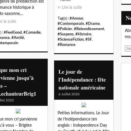
genre de prédilection est
omance historique à
Lire la suite
glo-saxonne,...
Tag(s) :
#Amour
,
re la suite
#Contemporain
,
#Drame
,
#Policier
,
#Rebondissement
,
Abo
) :
#FeelGood
,
#Comedie
,
#Suspens
,
#Histoire
,
nou
mance
,
#Amtié
,
#ScienceFiction
,
#SF
,
temporain
#Romance
E
m
a
i
que mon cri
Le jour de
l
vienne jusqu’à
l'Indépendance : fête
s –
nationale américaine
echanteurBrig1
6 Juillet 2020
illet 2020
Petites informations. Le Jour
ue mon cri parvienne
de l’Indépendance (en
u’à vous – Brigitte
anglais : Independence Day