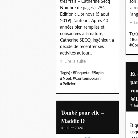
très frais – Catherine Secq
son 
Nombre de pages : 294
la r
Edition : Librinova (5 aout
l'an
2019) L’auteur : Après 40
Li
années bien remplies et
consacrées à la nature,
Tag(s
#Ro
Catherine SECQ, ingénieur, a
#Con
décidé de recentrer ses
activités autour...
Lire la suite
Et 
Tag(s) :
#Enquete
,
#Sapin
,
#Noël
,
#Contemporain
,
par
#Policier
vou
@L
7 Ju
Tombé pour elle –
Maddie D
Et q
4 Juillet 2020
jusq