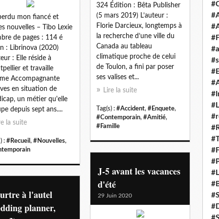
#
324 Édition : Bêta Publisher
#A
(5 mars 2019) L’auteur :
 perdu mon fiancé et
Florie Darcieux, longtemps à
#
es nouvelles – Tibo Lexie
la recherche d’une ville du
re de pages : 114 é
#F
Canada au tableau
on : Librinova (2020)
#a
climatique proche de celui
eur : Elle réside à
#s
de Toulon, a fini par poser
pellier et travaille
#
ses valises et...
me Accompagnante
#A
èves en situation de
Lire la suite
#I
icap, un métier qu'elle
#L
Tag(s) :
#Accident
,
#Enquete
,
pe depuis sept ans....
#r
#Contemporain
,
#Amitié
,
re la suite
#Famille
#
#T
) :
#Recueil
,
#Nouvelles
,
temporain
#
#P
J-5 avant les vacances
#L
d'été
#B
rtre à l'autel
#
29 Juin 2020
dding planner,
#D
#S