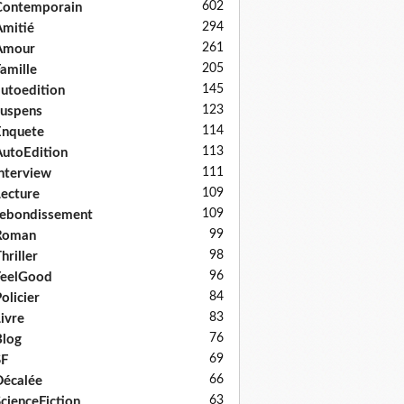
602
Contemporain
294
mitié
261
Amour
205
amille
145
utoedition
123
uspens
114
Enquete
113
utoEdition
111
nterview
109
ecture
109
ebondissement
99
Roman
98
hriller
96
FeelGood
84
olicier
83
ivre
76
log
69
SF
66
écalée
63
cienceFiction