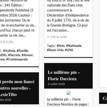
hanteur Nombre de
ou Fourth of July ) est la fête
s : 245 Édition :
nationale des États-Unis
pendently Published (3
commémorant la
mbre 2018) L’auteur :
Déclaration d'Indépendance
itte Lechanteur Ou le
du 4 juillet 1776, vis-à-vis de
r de ré-enchanter sa vie...
la Grande-Bretagne. Ce jour
urd'hui, chacun peut ré-
est l’occasion...
anter sa vie. Les...
Lire la suite
re la suite
Tag(s) :
#Fete
,
#Nationale
,
#Etats-Unis
,
#USA
) :
#AuDela
,
#Famille
,
Dits
,
#Secrets
,
#Amour
,
ame
,
#Contemporain
Le millième pin –
Florie Darcieux
i perdu mon fiancé
3 Juillet 2020
autres nouvelles -
exieTibo
Le millième pin – Florie
illet 2020
Darcieux Nombre de pages :