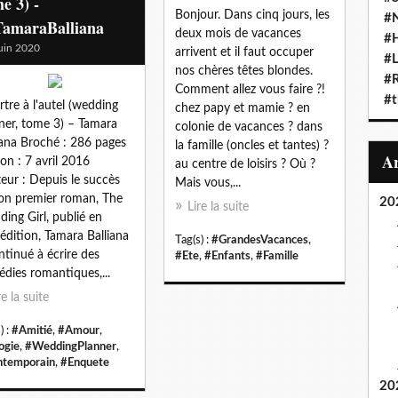
e 3) -
Bonjour. Dans cinq jours, les
#N
amaraBalliana
deux mois de vacances
#
uin 2020
arrivent et il faut occuper
#L
nos chères têtes blondes.
#
Comment allez vous faire ?!
#t
tre à l'autel (wedding
chez papy et mamie ? en
ner, tome 3) – Tamara
colonie de vacances ? dans
iana Broché : 286 pages
la famille (oncles et tantes) ?
ion : 7 avril 2016
au centre de loisirs ? Où ?
teur : Depuis le succès
Mais vous,...
on premier roman, The
20
Lire la suite
ing Girl, publié en
édition, Tamara Balliana
Tag(s) :
#GrandesVacances
,
ntinué à écrire des
#Ete
,
#Enfants
,
#Famille
dies romantiques,...
re la suite
) :
#Amitié
,
#Amour
,
ogie
,
#WeddingPlanner
,
temporain
,
#Enquete
20