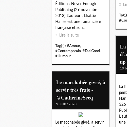
Édition : Never Enough
Li
Publishing (29 novembre
Tag(s
2018) L’auteur : Lhattie
#Con
Haniel est une romancière
française et son...
Lire la suite
La 
Tag(s) :
#Amour
,
#Contemporain
,
#FeelGood
,
d’a
#Humour
up
10 J
Le macchabée givré, à
La fi
servir très frais -
jamb
@CatherineSecq
Hani
9 Juillet 2020
326 
Publ
L’au
Le macchabée givré, à servir
une 