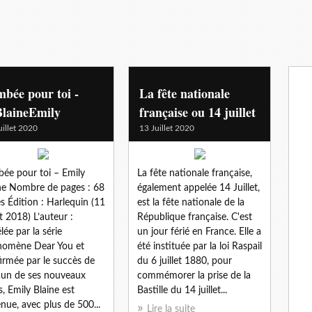
bée pour toi -
La fête nationale
laineEmily
française ou 14 juillet
uillet 2020
13 Juillet 2020
ée pour toi – Emily
La fête nationale française,
ne Nombre de pages : 68
également appelée 14 Juillet,
s Édition : Harlequin (11
est la fête nationale de la
et 2018) L’auteur :
République française. C'est
lée par la série
un jour férié en France. Elle a
nomène Dear You et
été instituée par la loi Raspail
irmée par le succès de
du 6 juillet 1880, pour
un de ses nouveaux
commémorer la prise de la
es, Emily Blaine est
Bastille du 14 juillet...
nue, avec plus de 500...
Lire la suite