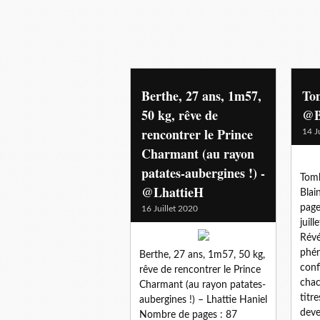
Berthe, 27 ans, 1m57,
Tom
50 kg, rêve de
@B
rencontrer le Prince
14 J
Charmant (au rayon
patates-aubergines !) -
Tomb
@LhattieH
Blai
page
16 Juillet 2020
juill
Révé
phé
Berthe, 27 ans, 1m57, 50 kg,
conf
rêve de rencontrer le Prince
chac
Charmant (au rayon patates-
titr
aubergines !) – Lhattie Haniel
deve
Nombre de pages : 87