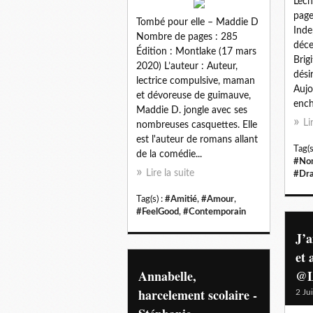
Lec
page
Tombé pour elle – Maddie D
Inde
Nombre de pages : 285
déce
Édition : Montlake (17 mars
Brig
2020) L’auteur : Auteur,
dési
lectrice compulsive, maman
Aujo
et dévoreuse de guimauve,
ench
Maddie D. jongle avec ses
Li
nombreuses casquettes. Elle
est l'auteur de romans allant
Tag(s
de la comédie...
#Non
Lire la suite
#Dr
Tag(s) :
#Amitié
,
#Amour
,
#FeelGood
,
#Contemporain
J’a
et 
Annabelle,
@L
harcelement scolaire -
2 Ju