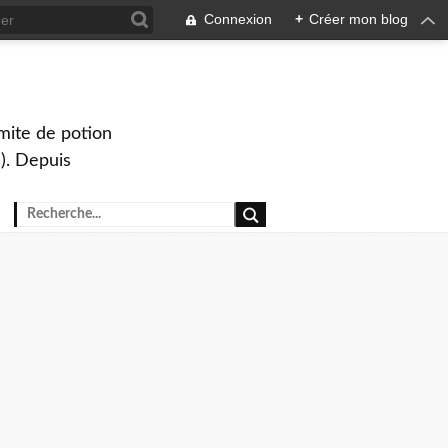
Connexion
+
Créer mon blog
mite de potion
). Depuis