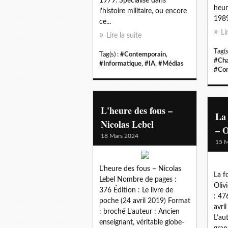
1979. Spécialisé dans
heur
l'histoire militaire, ou encore
1989
ce...
Li
Lire la suite
Tag(s
Tag(s) :
#Contemporain
,
#Cha
#Informatique
,
#IA
,
#Médias
#Con
L'heure des fous –
La 
Nicolas Lebel
– O
18 Mars 2024
15 M
L'heure des fous – Nicolas
La f
Lebel Nombre de pages :
Oliv
376 Édition : Le livre de
: 47
poche (24 avril 2019) Format
avri
: broché L’auteur : Ancien
L’aut
enseignant, véritable globe-