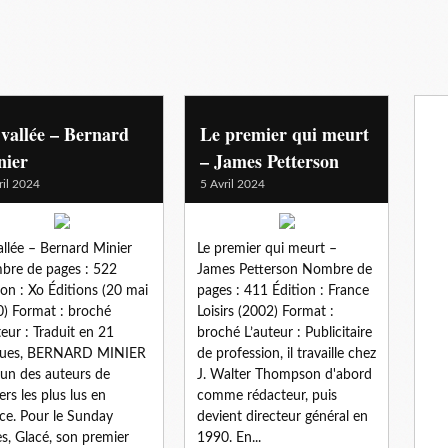
vallée – Bernard
Le premier qui meurt
nier
– James Petterson
ril 2024
5 Avril 2024
allée – Bernard Minier
Le premier qui meurt –
re de pages : 522
James Petterson Nombre de
ion : Xo Éditions (20 mai
pages : 411 Édition : France
) Format : broché
Loisirs (2002) Format :
teur : Traduit en 21
broché L’auteur : Publicitaire
gues, BERNARD MINIER
de profession, il travaille chez
l'un des auteurs de
J. Walter Thompson d'abord
lers les plus lus en
comme rédacteur, puis
ce. Pour le Sunday
devient directeur général en
s, Glacé, son premier
1990. En...