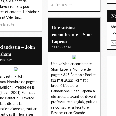
es, elle a écrit de
Lire la suite
breux romans pour
es et enfants. L’histoire :
int Valentin,...
re la suite
Une voisine
Abo
nou
encombrante – Shari
Lapena
E
clandestin – John
27 Mars 2024
m
isham
a
i
ars 2024
Une voisine encombrante –
l
Shari Lapena Nombre de
pages : 345 Édition : Pocket
landestin – John
(12 mai 2022) Format :
ham Nombre de pages :
broché L’auteure :
Édition : Presses de la
Canadienne, Shari Lapena a
 (5 avril 2001) Format :
été avocate avant de devenir
hé L’auteur : Il exerce
professeure d'anglais, puis de
ant dix ans la
se consacrer à l'écriture.
ession d'avocat, tout en
Best-seller en Grande-
vant des thrillers à ses