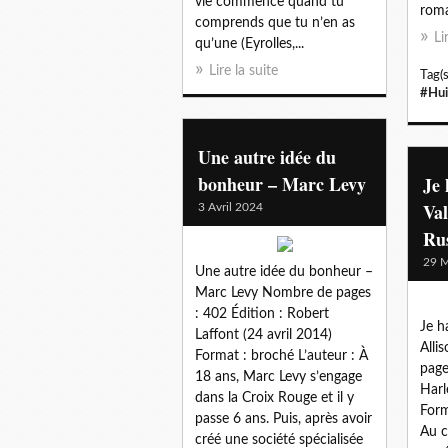
vie commence quand tu
roma
comprends que tu n’en as
Li
qu’une (Eyrolles,...
Lire la suite
Tag(s
#Hui
Une autre idée du
bonheur – Marc Levy
Je 
Val
3 Avril 2024
Ru
29 M
Une autre idée du bonheur –
Marc Levy Nombre de pages
: 402 Édition : Robert
Je h
Laffont (24 avril 2014)
Alli
Format : broché L’auteur : À
page
18 ans, Marc Levy s’engage
Harl
dans la Croix Rouge et il y
Form
passe 6 ans. Puis, après avoir
Au c
créé une société spécialisée