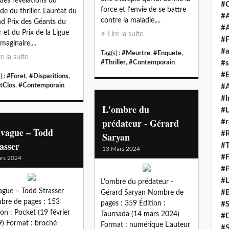
des révélations du
#
force et l’envie de se battre
e du thriller. Lauréat du
#A
contre la maladie,...
d Prix des Géants du
#
r et du Prix de la Ligue
Lire la suite
#F
imaginaire,...
#a
Tag(s) :
#Meurtre
,
#Enquete
,
re la suite
#Thriller
,
#Contemporain
#s
#
) :
#Foret
,
#Disparitions
,
tClos
,
#Contemporain
#A
#I
L'ombre du
#L
prédateur - Gérard
#r
 vague – Todd
#
Saryan
asser
#T
13 Mars 2024
#
rs 2024
#P
#L
L'ombre du prédateur -
ague – Todd Strasser
#B
Gérard Saryan Nombre de
re de pages : 153
pages : 359 Édition :
#
ion : Pocket (19 février
Taurnada (14 mars 2024)
#D
) Format : broché
Format : numérique L’auteur
#S