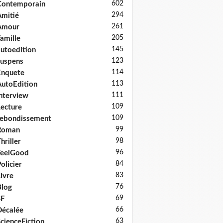
602
Contemporain
294
mitié
261
Amour
205
amille
145
utoedition
123
uspens
114
Enquete
113
utoEdition
111
nterview
109
ecture
109
ebondissement
99
Roman
98
hriller
96
FeelGood
84
olicier
83
ivre
76
log
69
SF
66
écalée
63
cienceFiction