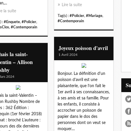
n,...
Lire la suite
re la suite
Tag(s) :
#Policier
,
#Mariage
,
#Contemporain
) :
#Enquete
,
#Policier
,
sClos
,
#Contemporain
Joyeux poisson d'avril
hais la saint-
1 Avril 2024
entin – Allison
shby
Bonjour. La définition d'un
ars 2024
poisson d’avril est une
S
plaisanterie, que l’on fait le
1er avril à ses connaissances,
ais la saint-Valentin –
à ses amis et sa famille. Pour
son Rushby Nombre de
les enfants, il consiste à
s : 362 Édition :
accrocher un poisson de
equin (1er février 2018)
papier dans le dos des
at : broché L’auteure :
personnes dont on veut se
ours des dix dernières
moquer....