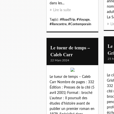
anné
dans les...
nom
Lire la suite
adult
La Sa
Tag(s) :
#RoadTrip
,
#Voyage
,
Li
#Rencontre
,
#Contemporain
Le 
Le tueur de temps –
Gr
Caleb Carr
25 M
22 Mars 2024
Le c
Le tueur de temps – Caleb
Gris
Carr Nombre de pages : 332
332 
Édition : Presses de la cité (5
cité
avril 2001) Format : broché
broc
L’auteur : Il poursuit des
pend
études d'histoire avant de
prof
publier un premier roman en
écri