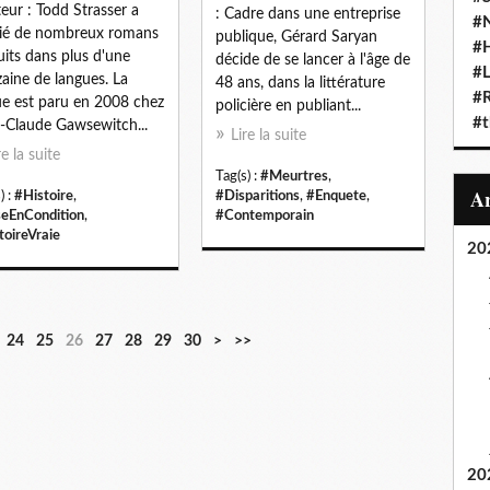
teur : Todd Strasser a
: Cadre dans une entreprise
#N
ié de nombreux romans
publique, Gérard Saryan
#
uits dans plus d'une
décide de se lancer à l'âge de
#L
aine de langues. La
48 ans, dans la littérature
#
e est paru en 2008 chez
policière en publiant...
#t
-Claude Gawsewitch...
Lire la suite
re la suite
Tag(s) :
#Meurtres
,
) :
#Histoire
,
#Disparitions
,
#Enquete
,
eEnCondition
,
#Contemporain
toireVraie
20
4
5
6
7
8
9
1
24
25
26
27
28
29
30
>
>>
0
0
0
0
0
0
0
0
20