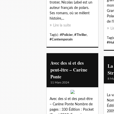
gran
trotter, Nicolas Lebel est un
mond
auteur français de polars.
Gran
Ses romans, où se mêlent
Pola
histoire,...
de l’
Lire la suite
Li
Tag(s) :
#Policier
,
#Thriller
,
Tag(s
#Contemporain
#Hui
Avec des si et des
La
peut-être – Carène
Str
Ponte
8 Ma
11 Mars 2024
La v
Avec des si et des peut-être
Nomb
– Carène Ponte Nombre de
Édit
pages : 330 Édition : Pocket
2009