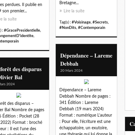
Bretagne...
es perdues. Il publie en
 son premier...
Lire la suite
re la suite
Tag(s) :
#Voisinage
,
#Secrets
,
#NonDits
,
#Contemporain
) :
#GracePresidentielle
,
ngementD'identite
,
temporain
Dépendance – Lareme
Debbah
forêt des disparus
20 Mars 2024
livier Bal
ars 2024
Dépendance – Lareme
Debbah Nombre de pages :
341 Édition : Lareme
orêt des disparus –
Debbah (19 mars 2024)
ier Bal Nombre de pages
Format : numérique L’auteur
6 Édition : Pocket (28
: Pour elle, l’écriture est une
l 2022) Format : broché
échappatoire, un exutoire,
eur : Il est l’une des
une thérapie qui lui donne la