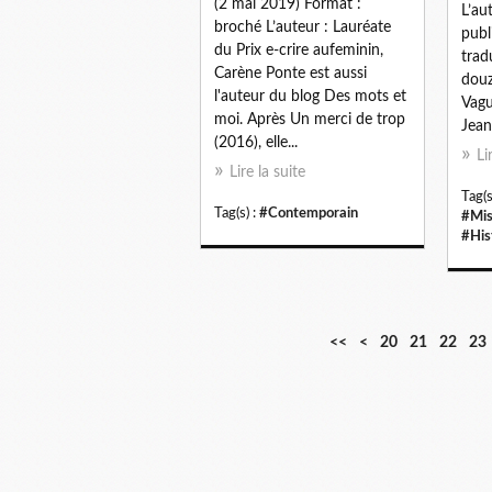
(2 mai 2019) Format :
L’au
broché L’auteur : Lauréate
publ
du Prix e-crire aufeminin,
trad
Carène Ponte est aussi
douz
l'auteur du blog Des mots et
Vagu
moi. Après Un merci de trop
Jean
(2016), elle...
Li
Lire la suite
Tag(s
Tag(s) :
#Contemporain
#Mis
#His
1
<<
<
20
21
22
23
0