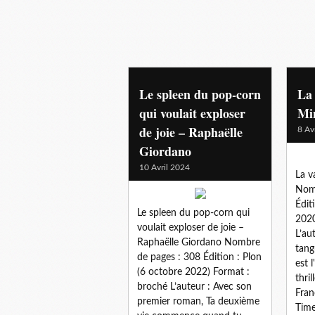
Le spleen du pop-corn
La 
qui voulait exploser
Mi
de joie – Raphaëlle
8 Av
Giordano
10 Avril 2024
La v
Nomb
Édit
Le spleen du pop-corn qui
2020
voulait exploser de joie –
L’au
Raphaëlle Giordano Nombre
tan
de pages : 308 Édition : Plon
est 
(6 octobre 2022) Format :
thril
broché L’auteur : Avec son
Fran
premier roman, Ta deuxième
Time