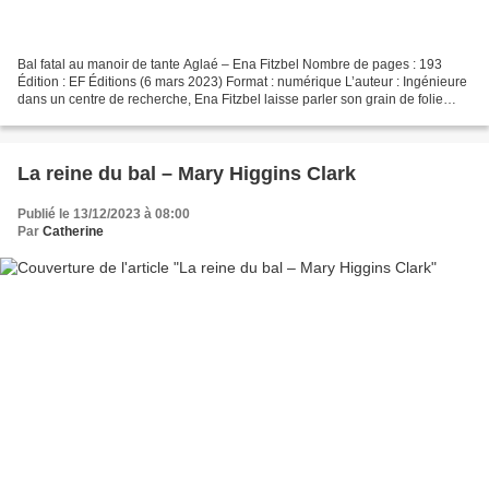
Bal fatal au manoir de tante Aglaé – Ena Fitzbel Nombre de pages : 193
Édition : EF Éditions (6 mars 2023) Format : numérique L’auteur : Ingénieure
dans un centre de recherche, Ena Fitzbel laisse parler son grain de folie
dans l’écriture. La comédie romantique...
La reine du bal – Mary Higgins Clark
Publié le 13/12/2023 à 08:00
Par
Catherine