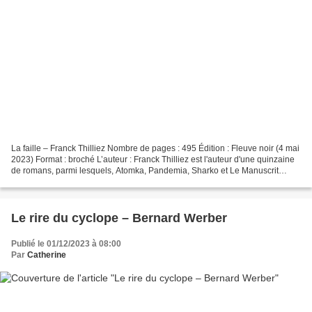
La faille – Franck Thilliez Nombre de pages : 495 Édition : Fleuve noir (4 mai
2023) Format : broché L’auteur : Franck Thilliez est l'auteur d'une quinzaine
de romans, parmi lesquels, Atomka, Pandemia, Sharko et Le Manuscrit
inachevé. Adapté au cinéma...
Le rire du cyclope – Bernard Werber
Publié le 01/12/2023 à 08:00
Par
Catherine