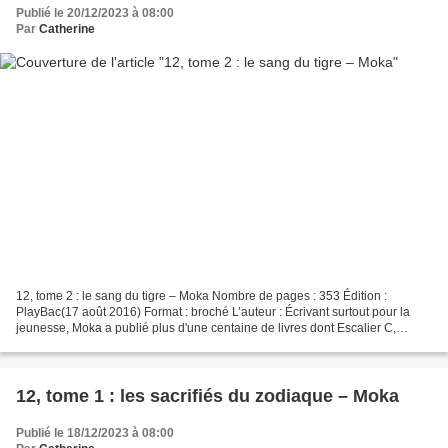
Publié le 20/12/2023 à 08:00
Par
Catherine
12, tome 2 : le sang du tigre – Moka Nombre de pages : 353 Édition :
PlayBac(17 août 2016) Format : broché L’auteur : Écrivant surtout pour la
jeunesse, Moka a publié plus d'une centaine de livres dont Escalier C,
adapté au cinéma. Romancière à l'imagination...
12, tome 1 : les sacrifiés du zodiaque – Moka
Publié le 18/12/2023 à 08:00