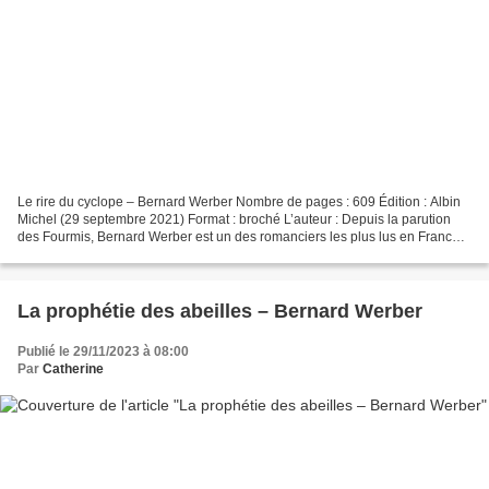
Le rire du cyclope – Bernard Werber Nombre de pages : 609 Édition : Albin
Michel (29 septembre 2021) Format : broché L’auteur : Depuis la parution
des Fourmis, Bernard Werber est un des romanciers les plus lus en France,
traduit dans le monde entier,...
La prophétie des abeilles – Bernard Werber
Publié le 29/11/2023 à 08:00
Par
Catherine