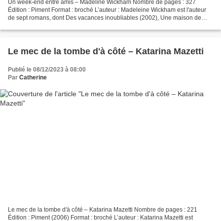
Un week-end entre amis – Madeline Wickham Nombre de pages : 327
Édition : Piment Format : broché L’auteur : Madeleine Wickham est l'auteur
de sept romans, dont Des vacances inoubliables (2002), Une maison de
rêve (2007), La Madone des enterrements (2008),...
Le mec de la tombe d'à côté – Katarina Mazetti
Publié le 08/12/2023 à 08:00
Par
Catherine
Le mec de la tombe d'à côté – Katarina Mazetti Nombre de pages : 221
Édition : Piment (2006) Format : broché L’auteur : Katarina Mazetti est