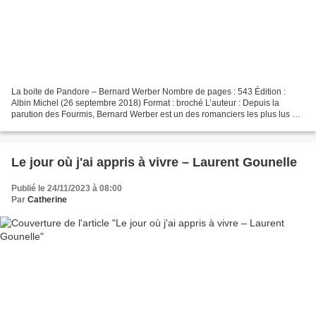
La boite de Pandore – Bernard Werber Nombre de pages : 543 Édition :
Albin Michel (26 septembre 2018) Format : broché L’auteur : Depuis la
parution des Fourmis, Bernard Werber est un des romanciers les plus lus en
France, traduit dans le monde entier,...
Le jour où j'ai appris à vivre – Laurent Gounelle
Publié le 24/11/2023 à 08:00
Par
Catherine