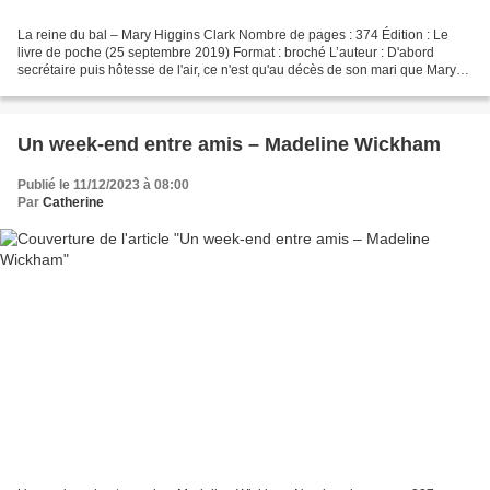
La reine du bal – Mary Higgins Clark Nombre de pages : 374 Édition : Le
livre de poche (25 septembre 2019) Format : broché L’auteur : D'abord
secrétaire puis hôtesse de l'air, ce n'est qu'au décès de son mari que Mary
Higgins Clark se lance dans la rédaction...
Un week-end entre amis – Madeline Wickham
Publié le 11/12/2023 à 08:00
Par
Catherine