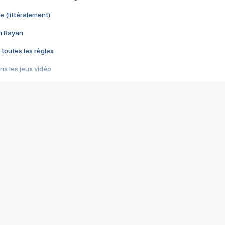
e (littéralement)
im Rayan
 toutes les règles
s les jeux vidéo
us choquant de Rockstar ? - Le scandale BULLY
e plus moche de Steam
du RÊVE tourne au CAUCHEMAR
pendant 8 heures
it… à tort
umiliés par un jeu vidéo
ire - Final Fantasy 8
ti un empire - Age of Empires