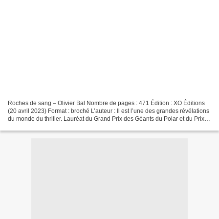
Roches de sang – Olivier Bal Nombre de pages : 471 Édition : XO Éditions
(20 avril 2023) Format : broché L’auteur : Il est l’une des grandes révélations
du monde du thriller. Lauréat du Grand Prix des Géants du Polar et du Prix
de la Ligue de l’imaginaire,...