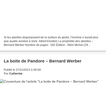
Si les abeilles disparaissent de la surface du globe, l’homme n’aurait plus
que quatre années à vivre. Albert Einstein La prophétie des abeilles –
Bernard Werber Nombre de pages : 582 Édition : Albin Michel (29
septembre 2021) Format : broché L’auteur...
La boite de Pandore – Bernard Werber
Publié le 27/11/2023 à 08:00
Par
Catherine