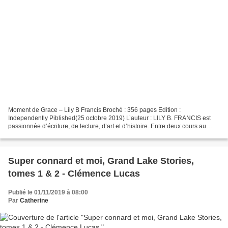
Moment de Grace – Lily B Francis Broché : 356 pages Edition :
Independently Piblished(25 octobre 2019) L’auteur : LILY B. FRANCIS est
passionnée d’écriture, de lecture, d’art et d’histoire. Entre deux cours au
lycée, elle commence à rédiger les chroniques...
Super connard et moi, Grand Lake Stories,
tomes 1 & 2 - Clémence Lucas
Publié le 01/11/2019 à 08:00
Par
Catherine