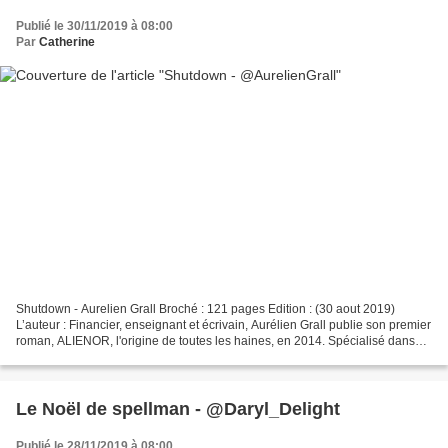
Publié le 30/11/2019 à 08:00
Par
Catherine
Shutdown - Aurelien Grall Broché : 121 pages Edition : (30 aout 2019)
L’auteur : Financier, enseignant et écrivain, Aurélien Grall publie son premier
roman, ALIENOR, l'origine de toutes les haines, en 2014. Spécialisé dans
les thrillers à haut degré de...
Le Noël de spellman - @Daryl_Delight
Publié le 28/11/2019 à 08:00