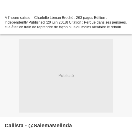
A l’heure suisse – Charlotte Léman Broché : 263 pages Edition :
Independently Published (20 juin 2018) Citation : Perdue dans ses pensées,
elle était en train de reprendre de façon plus ou moins aléatoire le refrain de
« My heart will go on » quand elle...
Publicité
Callista - @SalemaMelinda