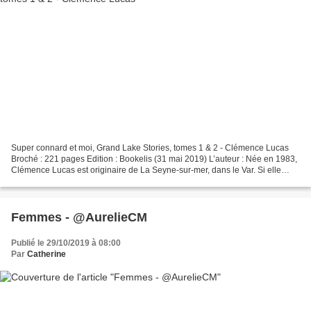
Super connard et moi, Grand Lake Stories, tomes 1 & 2 - Clémence Lucas
Broché : 221 pages Edition : Bookelis (31 mai 2019) L’auteur : Née en 1983,
Clémence Lucas est originaire de La Seyne-sur-mer, dans le Var. Si elle
aime se lancer des défis en changeant...
Femmes - @AurelieCM
Publié le 29/10/2019 à 08:00
Par
Catherine