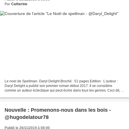
Par
Catherine
Le noel de Spellman- Daryl Delight Broché : 51 pages Edition : L’auteur :
Daryl Delight a publié son premier roman début 2017. Il se considère
comme un auteur éclectique qui peut écrire dans tous les genres. Ceci dit, il
a un penchant certain pour l'horreur,...
Nouvelle : Promenons-nous dans les bois -
@hugodelatour78
Publié le 26/11/2019 à 08:00