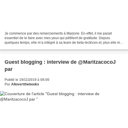
Je commence par des remerciements à Marjorie. En effet, il me parait
essentiel de le faire avec mes yeux qui pétillent de gratitude. Depuis
quelques temps, elle m’a intégré à sa team de beta-lectrices et, plus elle me
sollicite pour ceci, plus mon cœur...
Guest blogging : interview de @MaritzacocoJ
par
Publié le 19/11/2019 à 08:00
Par
Allovertthebooks