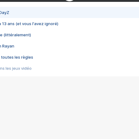
 DayZ
 a 13 ans (et vous l'avez ignoré)
e (littéralement)
im Rayan
 toutes les règles
s les jeux vidéo
us choquant de Rockstar ? - Le scandale BULLY
e plus moche de Steam
du RÊVE tourne au CAUCHEMAR
pendant 8 heures
it… à tort
umiliés par un jeu vidéo