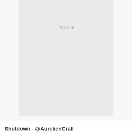
Publicité
Shutdown - @AurelienGrall