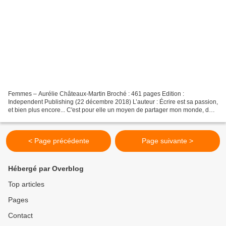
Femmes – Aurélie Châteaux-Martin Broché : 461 pages Edition :
Independent Publishing (22 décembre 2018) L’auteur : Écrire est sa passion,
et bien plus encore... C'est pour elle un moyen de partager mon monde, de
poser sur papier les histoires de ces personnages...
< Page précédente
Page suivante >
Hébergé par Overblog
Top articles
Pages
Contact