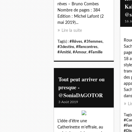
rêves – Bruno Combes
Kal
Nombre de pages : 384
@sa
Edition : Michel Lafont (2
16 J
mai 2019)...
Lire la suite
Roue
Tag(s) :
#Rêves
,
#3femmes
,
Sach
#3destins
,
#Rencontres
,
#Amitié
,
#Amour
,
#Famille
page
18 a
styl
tran
Tout peut arriver ou
des 
appa
presque -
Sach
@SoniaDAGOTOR
dans
3 Août 2019
Li
Tag(s
#Con
L'idée d'être une
#Fam
Catherinette m'effraie, au
#Dis