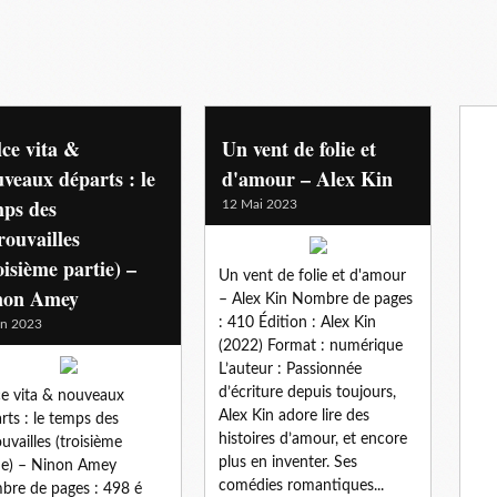
ce vita &
Un vent de folie et
veaux départs : le
d'amour – Alex Kin
mps des
12 Mai 2023
rouvailles
oisième partie) –
Un vent de folie et d'amour
non Amey
– Alex Kin Nombre de pages
: 410 Édition : Alex Kin
in 2023
(2022) Format : numérique
L’auteur : Passionnée
d’écriture depuis toujours,
e vita & nouveaux
Alex Kin adore lire des
rts : le temps des
histoires d’amour, et encore
ouvailles (troisième
plus en inventer. Ses
ie) – Ninon Amey
comédies romantiques...
re de pages : 498 é