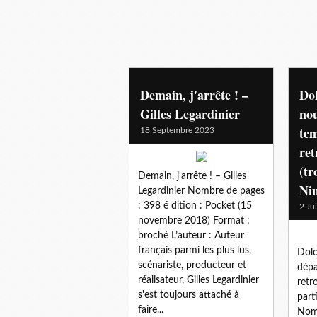
rencontres
Demain, j'arrête ! –
Dol
Gilles Legardinier
nou
te
18 Septembre 2023
ret
(tr
Demain, j'arrête ! – Gilles
Ni
Legardinier Nombre de pages
: 398 é dition : Pocket (15
2 Ju
novembre 2018) Format :
broché L’auteur : Auteur
français parmi les plus lus,
Dolc
scénariste, producteur et
dépa
réalisateur, Gilles Legardinier
retr
s'est toujours attaché à
part
faire...
Nomb