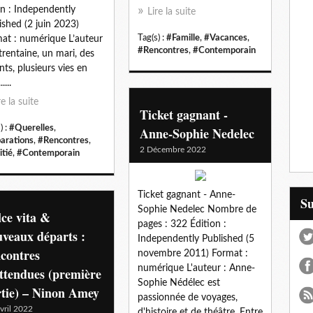
on : Independently
Lire la suite
ished (2 juin 2023)
Tag(s) :
#Famille
,
#Vacances
,
at : numérique L’auteur
#Rencontres
,
#Contemporain
 trentaine, un mari, des
nts, plusieurs vies en
....
re la suite
Ticket gagnant -
) :
#Querelles
,
Anne-Sophie Nedelec
arations
,
#Rencontres
,
2 Décembre 2022
tié
,
#Contemporain
Ticket gagnant - Anne-
S
Sophie Nedelec Nombre de
ce vita &
pages : 322 Édition :
veaux départs :
Independently Published (5
contres
novembre 2011) Format :
numérique L'auteur : Anne-
ttendues (première
Sophie Nédélec est
rtie) – Ninon Amey
passionnée de voyages,
vril 2022
d'histoire et de théâtre. Entre