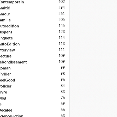
602
Contemporain
294
mitié
261
Amour
205
amille
145
utoedition
123
uspens
114
Enquete
113
utoEdition
111
nterview
109
ecture
109
ebondissement
99
Roman
98
hriller
96
FeelGood
84
olicier
83
ivre
76
log
69
SF
66
écalée
63
cienceFiction