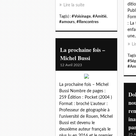
diti
Lire la suite
Publ
Tag(s) :
#Voisinage
,
#Amitié
,
Form
#amours
,
#Rencontres
: La
enfa
une...
Li
La prochaine fois –
Tag(s
Michel Bussi
#Sép
12 Avril 2023
#Ami
La prochaine fois – Michel
Bussi Nombre de pages :
Dol
259 Édition : Pocket (2004 )
nou
Format : broché L’auteur :
ren
Professeur de géographie à
l'université de Rouen, Michel
ina
Bussi est devenu le
pa
deuxième auteur français le
25 A
plus lu en 2016 et le premier