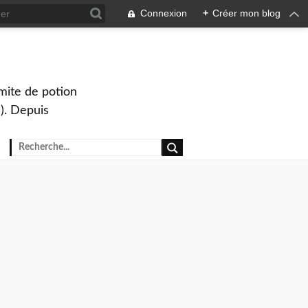
Connexion
+
Créer mon blog
mite de potion
). Depuis