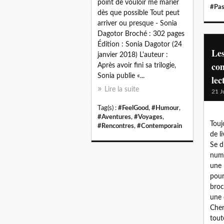
point de vouloir me marier
#Pas
dès que possible Tout peut
arriver ou presque - Sonia
Dagotor Broché : 302 pages
Édition : Sonia Dagotor (24
Les
janvier 2018) L'auteur :
co
Après avoir fini sa trilogie,
Sonia publie «...
lec
Lire la suite
21 J
Tag(s) :
#FeelGood
,
#Humour
,
#Aventures
,
#Voyages
,
Touj
#Rencontres
,
#Contemporain
de l
Se di
numé
une 
pour
broc
une 
Cher
toute