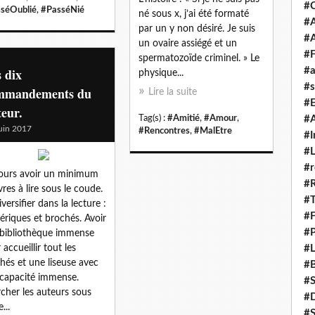
#
séOublié
,
#PasséNié
né sous x, j’ai été formaté
#A
par un y non désiré. Je suis
#
un ovaire assiégé et un
#F
spermatozoïde criminel. » Le
 dix
#a
physique...
#s
mmandements du
Lire la suite
#
teur.
Tag(s) :
#Amitié
,
#Amour
,
#A
uin 2017
#Rencontres
,
#MalEtre
#I
#L
#r
ours avoir un minimum
#
ivres à lire sous le coude.
#T
versifier dans la lecture :
#
riques et brochés. Avoir
#P
bibliothèque immense
 accueillir tout les
#L
hés et une liseuse avec
#B
capacité immense.
#
cher les auteurs sous
#D
...
#S