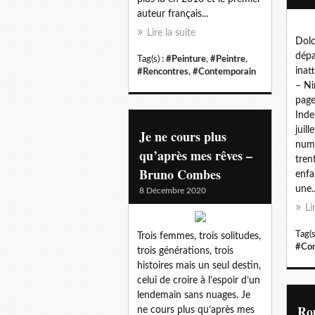
auteur français...
Lire la suite
Dolc
dépa
Tag(s) :
#Peinture
,
#Peintre
,
inat
#Rencontres
,
#Contemporain
– N
page
Inde
juil
Je ne cours plus
numé
qu’après mes rêves –
tren
Bruno Combes
enfa
une...
8 Décembre 2020
Li
Tag(s
Trois femmes, trois solitudes,
#Con
trois générations, trois
histoires mais un seul destin,
celui de croire à l’espoir d’un
lendemain sans nuages. Je
Rou
ne cours plus qu’après mes