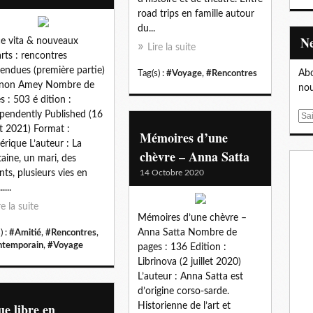
road trips en famille autour
du...
e vita & nouveaux
Lire la suite
rts : rencontres
tendues (première partie)
Abo
Tag(s) :
#Voyage
,
#Rencontres
inon Amey Nombre de
nou
s : 503 é dition :
pendently Published (16
E
let 2021) Format :
m
Mémoires d’une
rique L’auteur : La
a
chèvre – Anna Satta
taine, un mari, des
i
nts, plusieurs vies en
14 Octobre 2020
l
....
re la suite
Mémoires d’une chèvre –
Anna Satta Nombre de
) :
#Amitié
,
#Rencontres
,
temporain
,
#Voyage
pages : 136 Edition :
Librinova (2 juillet 2020)
L’auteur : Anna Satta est
d’origine corso-sarde.
e libre en
Historienne de l’art et