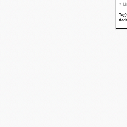
Li
Tag(s
#edi