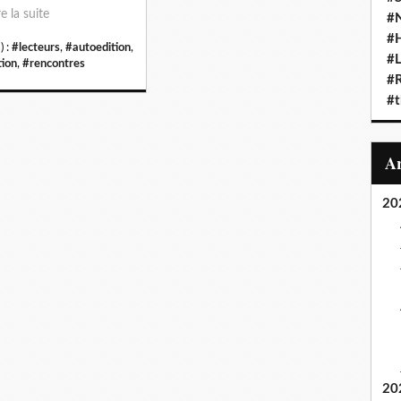
re la suite
#N
#
) :
#lecteurs
,
#autoedition
,
#L
tion
,
#rencontres
#
#t
20
20