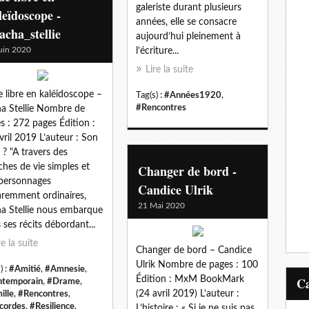
galeriste durant plusieurs
eïdoscope -
années, elle se consacre
cha_stellie
aujourd’hui pleinement à
uin 2020
l’écriture...
Lire la suite
 libre en kaléidoscope –
Tag(s) :
#Années1920
,
#Rencontres
a Stellie Nombre de
s : 272 pages Édition :
vril 2019 L’auteur : Son
e ? "A travers des
ches de vie simples et
Changer de bord -
personnages
Candice Ulrik
remment ordinaires,
21 Mai 2020
a Stellie nous embarque
 ses récits débordant...
re la suite
Changer de bord – Candice
Ulrik Nombre de pages : 100
) :
#Amitié
,
#Amnesie
,
Édition : MxM BookMark
temporain
,
#Drame
,
(24 avril 2019) L’auteur :
ille
,
#Rencontres
,
cordes
,
#Resilience
,
L’histoire : « Si je ne suis pas