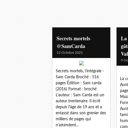
Secrets mortels
La 
@SamCarda
gât
Va
12 Octobre 2021
9 Oc
Secrets mortels, l’intégrale -
Sam Carda Broché : 516
La c
pages Édition : Sam carda
Auré
(2016) Format : broché
page
L'auteur : Sam Carda est un
Maza
auteur trentenaire. Il écrit
Form
depuis l'âge de 19 ans et a
Auré
entassé dans son grenier des
fami
milliers de pages qui
humo
n'attendent...
comé