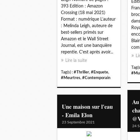
Edit
393 Edition : Amazon
Fran
Crossing (18 mai 2021)
broc
Format : numérique L’auteur
dans
: Melinda Leigh, auteure de
Roya
best-sellers primés sur
enco
Amazon et le Wall Street
Blai
Journal, est une banquière
comm
repentie. C'est après avoir...
Li
Lire la suite
Tag(s
Tag(s) :
#Thriller
,
#Enquete
,
#Mul
#Meurtres
,
#Contemporain
Au 
Une maison sur l'eau
cha
- Emila Elon
@V
23 Septembre 2021
24 S