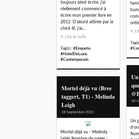
toujours aimé écrire, j'ai
fami
réellement commencé à
humo
écrire mon premier livre en
comé
2012. D'abord attirée par la
orti
chick lit, j'ai...
Li
Lire la suite
Tag(s
Tag(s) :
#Enquete
,
#Con
#HotelDeLuxe
,
#Contemporain
Un
que
Mortel déjà vu (Bree
@B
taggert, T1) - Melinda
30 S
Leigh
28 Septembre 2021
Un p
d'or
Mortel déjà vu - Melinda
Nomb
Leigh Nombre de pages :