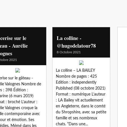
cerise sur le
La colline -
eau - Aurélie
@hugodelatour78
lognes
8 Octobre 2021
tobre 2021
La colline – LA BAILEY
Nombre de pages : 425
erise sur le gâteau -
Edition : independently
lie Valognes Nombre de
Published (08 octobre 2021)
s : 398 Édition :
Format : numérique L’auteur
rine (6 mars 2019)
: LA Bailey vit actuellement
at : broché L’auteur :
en Angleterre, dans le comté
lie Valognes croque la
du Shropshire, avec sa petite
lle contemporaine avec
famille et ses nombreux
ur et émotion. Ses
chats. "Dans une...
dies, Mémé dans les