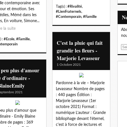
lle contemporaine avec
Tag(s) :
#Rivalité
,
ur et émotion. Ses
#LienFraternels
,
dies, Mémé dans les
#Contemporain
,
#Famille
es, En voiture, Simone...
re la suite
Abo
nou
) :
#Ecole
,
#Famille
,
C'est la pluie qui fait
temporain
E
grandir les fleurs -
m
Marjorie Levasseur
a
1 Octobre 2021
i
 peu plus d'amour
l
 d'ordinaire -
Pardonne à la vie – Marjorie
laineEmily
Levasseur Nombre de pages
eptembre 2021
: 440 pages Édition :
Marjorie Levasseur (1er
octobre 2021) Format :
eu plus d'amour que
numérique L’auteur : Grande
dinaire - Emily Blaine
bibliophage devant l'éternel,
re de pages : 369
c'est à force de lectures et