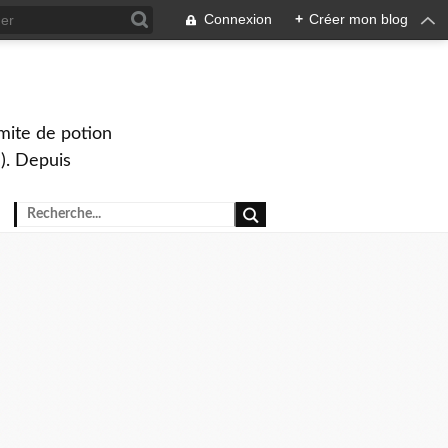
Connexion
+
Créer mon blog
mite de potion
). Depuis