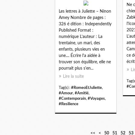
Ne c
chie
Les lettres à Juliette – Ninon
Zabk
Amey Nombre de pages :
l'Ic
326 é dition : Independently
2021
Published Format :
L'au
numérique L’auteur : La
atte
trentaine, un mari, des
Cami
enfants, plusieurs vies en
ce 
une.... Écrire l'a aidée à
écrit
trouver son équilibre, elle ne
pourrait plus s'en...
Li
Lire la suite
Tag(s
#Con
Tag(s) :
#RomeoEtJuliette
,
#Amour
,
#Amitié
,
#Contemporain
,
#Voyages
,
#Resilience
1
2
3
4
<<
<
50
51
52
53