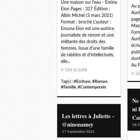
Une maison sur l'eau - Emina
Au p
Elon Pages : 327 Édition :
Auré
Albin Michel (3 mars 2021)
page
Format : broché L'auteur :
Maza
Emuna Elon est une autrice,
Form
journaliste de renom et une
Auré
militante des droits des
écri
femmes. Issue d'une famille
publ
de rabbins et d'intellectuels,
dont
elle...
Au P
Lire la suite
Li
Tag(s) :
#Ecriture
,
#Roman
,
#Famille
,
#Contemporain
Ne 
ni 
Les lettres à Juliette -
Ca
@ninonamey
18 S
17 Septembre 2021