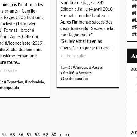
Nombre de pages : 342
rains pas l'ombre ni les
#N
Edition : J'ai lu (4 avril 2018)
ns errants - Camille
#
Format : broché L’auteur :
a Pages : 206 Édition :
#L
Après l'immense succès des
onoclaste (14 janvier
#
deux tomes du "Secret de la
) Format : broché
#t
montagne moire",
teur : Après Celle qui
"Seulement si tu en as
nd (L'Iconoclaste, 2019),
envie...", "Ce que je n'oserai...
lle Zabka déploie dans
deuxième roman une
Lire la suite
ure toute...
Tag(s) :
#Amour
,
#Passé
,
20
re la suite
#Amitié
,
#Secrets
,
#Contemporain
) :
#Expatries
,
#Indonésie
,
temporain
20
7
8
9
1
54
55
56
57
58
59
60
>
>>