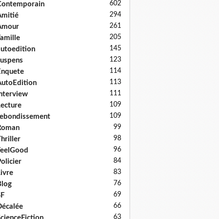
602
Contemporain
294
mitié
261
Amour
205
amille
145
utoedition
123
uspens
114
Enquete
113
utoEdition
111
nterview
109
ecture
109
ebondissement
99
Roman
98
hriller
96
FeelGood
84
olicier
83
ivre
76
log
69
SF
66
écalée
63
cienceFiction