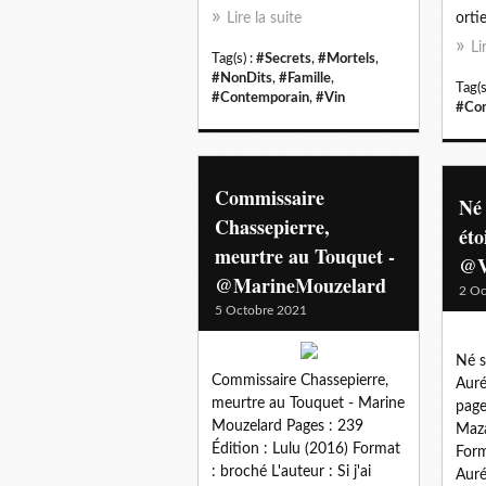
Lire la suite
orti
Li
Tag(s) :
#Secrets
,
#Mortels
,
#NonDits
,
#Famille
,
Tag(s
#Contemporain
,
#Vin
#Con
Commissaire
Né
Chassepierre,
éto
meurtre au Touquet -
@V
@MarineMouzelard
2 Oc
5 Octobre 2021
Né s
Commissaire Chassepierre,
Auré
meurtre au Touquet - Marine
page
Mouzelard Pages : 239
Maza
Édition : Lulu (2016) Format
Form
: broché L'auteur : Si j'ai
Auré