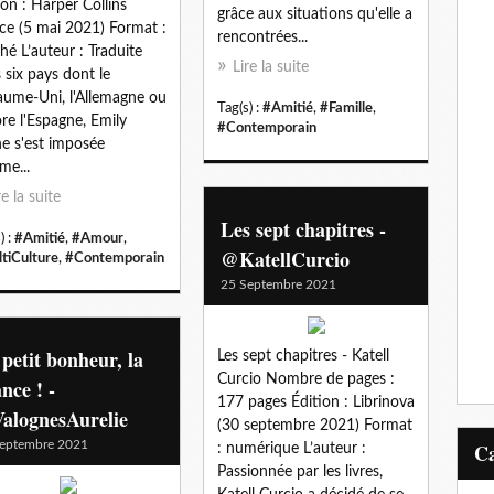
ion : Harper Collins
grâce aux situations qu'elle a
ce (5 mai 2021) Format :
rencontrées...
hé L’auteur : Traduite
Lire la suite
 six pays dont le
ume-Uni, l'Allemagne ou
Tag(s) :
#Amitié
,
#Famille
,
re l'Espagne, Emily
#Contemporain
ne s'est imposée
e...
re la suite
Les sept chapitres -
) :
#Amitié
,
#Amour
,
@KatellCurcio
tiCulture
,
#Contemporain
25 Septembre 2021
petit bonheur, la
Les sept chapitres - Katell
Curcio Nombre de pages :
nce ! -
177 pages Édition : Librinova
alognesAurelie
(30 septembre 2021) Format
eptembre 2021
: numérique L’auteur :
Passionnée par les livres,