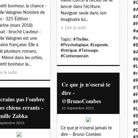
Katell Curcio a décidé de se
#
etit bonheur, la chance -
lancer dans l'écriture.
#A
lie Valognes Nombre de
Naviguer seule dans son
#
s : 325 Édition :
imaginaire lui...
#F
rine (mars 2018)
Lire la suite
#a
at : broché L’auteur :
#s
lie Valognes est une
Tag(s) :
#Thriller
,
vaine française. Elle a
#
#Psychologique
,
#Legende
,
#Intrigue
,
#Tatouage
,
ié plusieurs romans,
#A
#Contemporain
 Mémé dans les orties,
#I
etit bonheur la...
#L
re la suite
#r
#
Ce que je n'oserai te
#T
dire -
#
crains pas l'ombre
@BrunoCombes
#P
les chiens errants -
21 Septembre 2021
#L
mille Zabka
#B
#
eptembre 2021
Ce que je n'oserai jamais te
#D
dire – Bruno Combes
#S