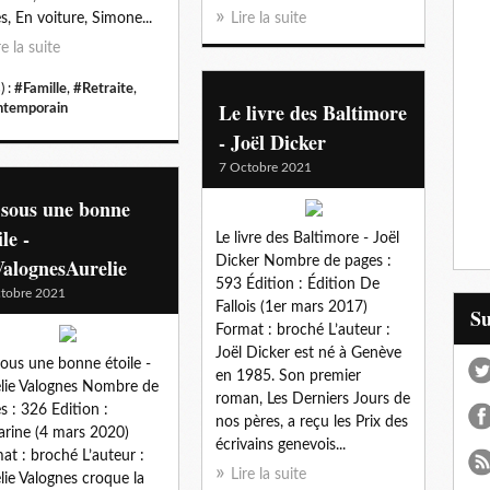
es, En voiture, Simone...
Lire la suite
re la suite
) :
#Famille
,
#Retraite
,
Le livre des Baltimore
temporain
- Joël Dicker
7 Octobre 2021
 sous une bonne
ile -
Le livre des Baltimore - Joël
alognesAurelie
Dicker Nombre de pages :
593 Édition : Édition De
tobre 2021
Fallois (1er mars 2017)
S
Format : broché L’auteur :
Joël Dicker est né à Genève
ous une bonne étoile -
en 1985. Son premier
lie Valognes Nombre de
roman, Les Derniers Jours de
s : 326 Edition :
nos pères, a reçu les Prix des
rine (4 mars 2020)
écrivains genevois...
at : broché L’auteur :
Lire la suite
lie Valognes croque la